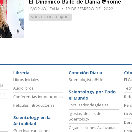
El Dinámico Baile de Dania @home
 Grandeza?
LIVORNO, ITALIA
19 DE FEBRERO DEL 2022
•
SCIENTOLOGISTS @LIFE
Librería
Conexión Diaria
Có
Libros Iniciales
Scientologists @life
El C
da
Audiolibros
Tecn
Scientology por Todo
ajo
Conferencias Introductorias
Refo
el Mundo
Localizador de Iglesias
Películas Introductorias
Reha
Iglesias Ideales de
La V
Scientology en la
Scientology
Der
Actualidad
Organizaciones Avanzadas
Gran Inauguraciones
Comi