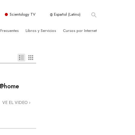
Scientology TV
Español (Latino)
 Frecuentes
Libros y Servicios
Cursos por Internet
es y principios básicos
niciales
Cómo Resolver los Conflictos
una Iglesia
bros
Las Dinámicas de la Existencia
zación de Scientology
ncias Introductorias
Los Componentes de la Comprensión
s Introductorias
Soluciones para un Entorno Peligroso
o @home
s Iniciales
Ayudas para Enfermedades y Lesiones
VE EL VIDEO
anos
La Integridad y la Honestidad
os
El Matrimonio
La Escala Tonal Emocional
tology