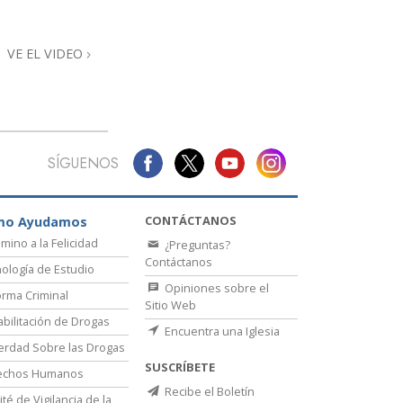
Respuestas a las Drogas
VE EL VIDEO
Los Niños
Herramientas para el Entorno Laboral
La Ética y las
Condiciones
SÍGUENOS
La Causa de la Supresión
Investigaciones
CONTÁCTANOS
mo Ayudamos
amino a la Felicidad
¿Preguntas?
Los Fundamentos de la Organización
Contáctanos
ología de Estudio
Los Fundamentos de las Relaciones
Opiniones sobre el
rma Criminal
Públicas
Sitio Web
bilitación de Drogas
Encuentra una Iglesia
Objetivos y Metas
erdad Sobre las Drogas
SUSCRÍBETE
La Tecnología de Estudio
echos Humanos
Recibe el Boletín
té de Vigilancia de la