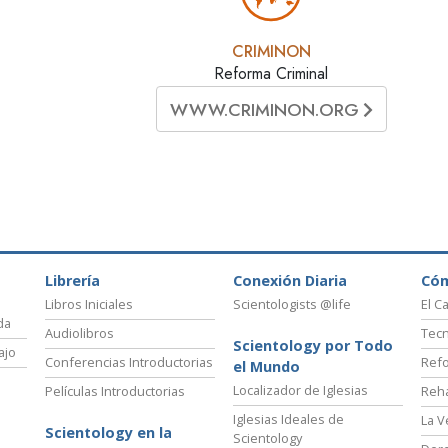
CRIMINON
Reforma Criminal
WWW.CRIMINON.ORG
Librería
Conexión Diaria
Có
Libros Iniciales
Scientologists @life
El C
da
Audiolibros
Tecn
Scientology por Todo
ajo
Conferencias Introductorias
Refo
el Mundo
Localizador de Iglesias
Películas Introductorias
Reha
Iglesias Ideales de
La V
Scientology en la
Scientology