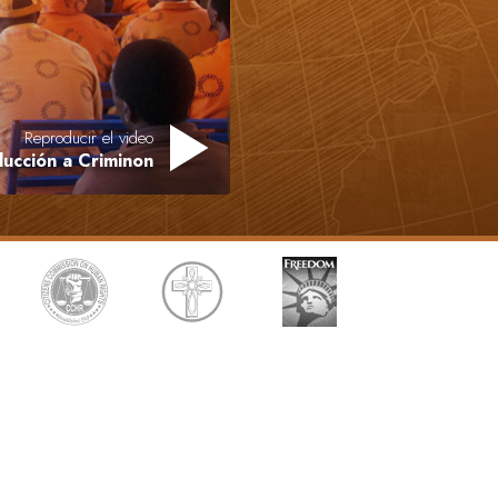
Respuestas a las Drogas
Los Niños
Herramientas para el Entorno Laboral
Reproducir el video
ducción a Criminon
La Ética y las
Condiciones
La Causa de la Supresión
Investigaciones
Los Fundamentos de la Organización
Los Fundamentos de las Relaciones
Públicas
Objetivos y Metas
La Tecnología de Estudio