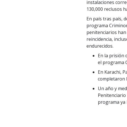
instalaciones corr
130,000
reclusos h
En país tras país,
programa Criminon
penitenciarios han
reincidencia, inclu
endurecidos.
En la prisión
el programa C
En Karachi, Pa
completaron l
Un año y medi
Penitenciario 
programa ya h