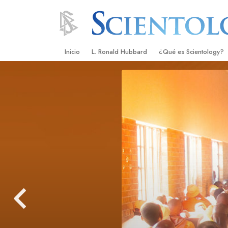
Inicio
L. Ronald Hubbard
¿Qué es Scientology?
Creencias y Prácticas
Credos y Códigos de S
Qué dicen los Scientolo
Scientology
Conoce a un Scientolog
Dentro de una Iglesia
Los Principios Básicos 
Una Introducción a Dian