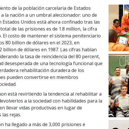
ento de la población carcelaria de Estados
 a la nación a un umbral aleccionador: uno de
n Estados Unidos está ahora confinado tras las
 total de las prisiones es de
1.8 million
, la cifra
. El costo de mantener el sistema penitenciario
los
80 billion
de dólares en el 2023, en
2 billion
de dólares en 1987. Las cifras hablan
siderando la tasa de reincidencia del
80 percent
,
ad desesperada de una tecnología funcional que
rdadera rehabilitación duradera de los
enes pueden convertirse en miembros
ociedad.
n está revirtiendo la tendencia al rehabilitar a
devolverlos a la sociedad con habilidades para la
en llevar vidas productivas en lugar de
 las rejas.
on ha llegado a más de
3,000
prisiones e