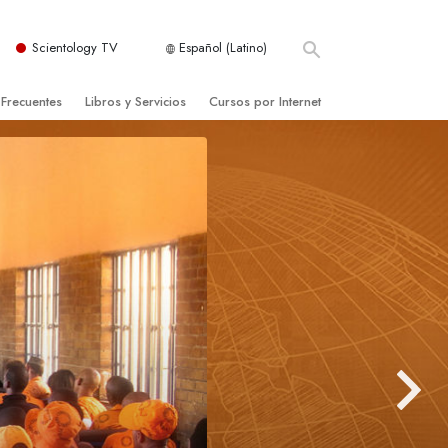
Scientology TV
Español (Latino)
 Frecuentes
Libros y Servicios
Cursos por Internet
es y principios básicos
niciales
Cómo Resolver los Conflictos
una Iglesia
bros
Las Dinámicas de la Existencia
zación de Scientology
ncias Introductorias
Los Componentes de la Comprensión
s Introductorias
Soluciones para un Entorno Peligroso
s Iniciales
Ayudas para Enfermedades y Lesiones
anos
La Integridad y la Honestidad
os
El Matrimonio
La Escala Tonal Emocional
tology