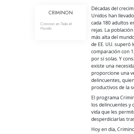
Décadas del crecimi
CRIMINON
Unidos han llevado
cada 180 adultos e
Criminon en Todo el
Mundo
rejas. La población
más alta del mundo
de EE. UU. superó 
comparación con
1
por sí solas. Y con
existe una necesid
proporcione una ve
delincuentes, qui
productivos de la s
El programa Crimino
los delincuentes y 
vida que les permit
desperdiciarlas tras
Hoy en día, Crimin