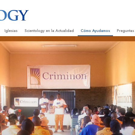
Iglesias
Scientology en la Actualidad
Cómo Ayudamos
Preguntas
Encontrar una Iglesia
Gran Inauguraciones
El Camino a la Felicidad
Antecedent
Libros I
cientology
Iglesias Ideales de Scientology
Eventos de Scientology
Applied Scholastics
Dentro de 
Audioli
gists acerca de
Organizaciones Avanzadas
David Miscavige: Líder Eclesiástico de
Criminon
La Organi
Confere
Scientology
Base en Tierra de Flag
Narconon
Película
ist
Freewinds
La Verdad Sobre las Drogas
Servicio
Llevando Scientology al Mundo
Unidos por los Derechos Hum
de Scientology
Comisión de Ciudadanos por l
ética
Derechos Humanos
Ministros Voluntarios de Scien