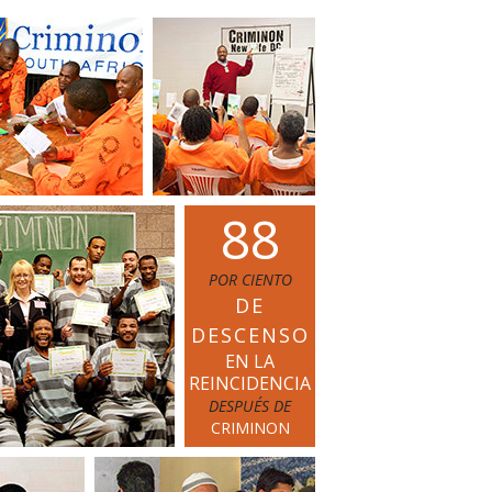
La Comunicación
8
8
POR CIENTO
DE
DESCENSO
EN LA
REINCIDENCIA
DESPUÉS DE
CRIMINON