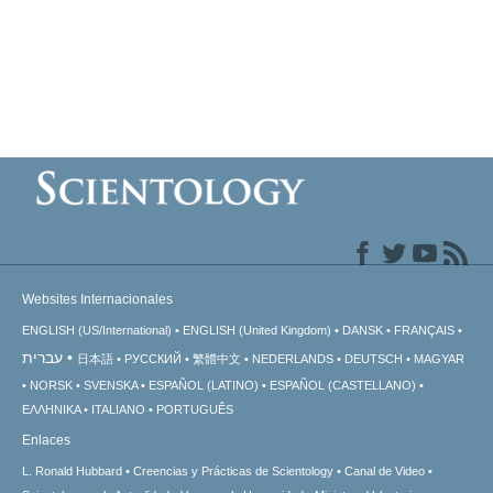
Websites Internacionales
ENGLISH (US/International)
ENGLISH (United Kingdom)
DANSK
FRANÇAIS
עברית
日本語
РУССКИЙ
繁體中文
NEDERLANDS
DEUTSCH
MAGYAR
NORSK
SVENSKA
ESPAÑOL (LATINO)
ESPAÑOL (CASTELLANO)
ΕΛΛΗΝΙΚA
ITALIANO
PORTUGUÊS
Enlaces
L. Ronald Hubbard
Creencias y Prácticas de Scientology
Canal de Video