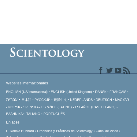
Websites Internacionales
ENGLISH (US/International)
ENGLISH (United Kingdom)
DANSK
FRANÇAIS
עברית
日本語
РУССКИЙ
繁體中文
NEDERLANDS
DEUTSCH
MAGYAR
NORSK
SVENSKA
ESPAÑOL (LATINO)
ESPAÑOL (CASTELLANO)
ΕΛΛΗΝΙΚA
ITALIANO
PORTUGUÊS
Enlaces
L. Ronald Hubbard
Creencias y Prácticas de Scientology
Canal de Video