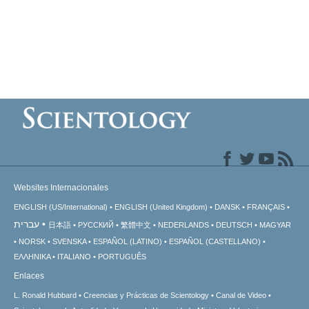
Websites Internacionales
ENGLISH (US/International)
ENGLISH (United Kingdom)
DANSK
FRANÇAIS
עברית
日本語
РУССКИЙ
繁體中文
NEDERLANDS
DEUTSCH
MAGYAR
NORSK
SVENSKA
ESPAÑOL (LATINO)
ESPAÑOL (CASTELLANO)
ΕΛΛΗΝΙΚA
ITALIANO
PORTUGUÊS
Enlaces
L. Ronald Hubbard
Creencias y Prácticas de Scientology
Canal de Video