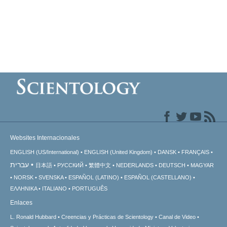
Websites Internacionales
ENGLISH (US/International)
ENGLISH (United Kingdom)
DANSK
FRANÇAIS
עברית
日本語
РУССКИЙ
繁體中文
NEDERLANDS
DEUTSCH
MAGYAR
NORSK
SVENSKA
ESPAÑOL (LATINO)
ESPAÑOL (CASTELLANO)
ΕΛΛΗΝΙΚA
ITALIANO
PORTUGUÊS
Enlaces
L. Ronald Hubbard
Creencias y Prácticas de Scientology
Canal de Video