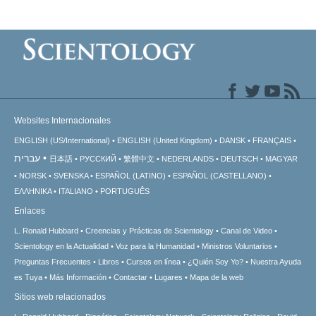
Websites Internacionales
ENGLISH (US/International)
ENGLISH (United Kingdom)
DANSK
FRANÇAIS
עברית
日本語
РУССКИЙ
繁體中文
NEDERLANDS
DEUTSCH
MAGYAR
NORSK
SVENSKA
ESPAÑOL (LATINO)
ESPAÑOL (CASTELLANO)
ΕΛΛΗΝΙΚA
ITALIANO
PORTUGUÊS
Enlaces
L. Ronald Hubbard
Creencias y Prácticas de Scientology
Canal de Video
Scientology en la Actualidad
Voz para la Humanidad
Ministros Voluntarios
Preguntas Frecuentes
Libros
Cursos en línea
¿Quién Soy Yo?
Nuestra Ayuda
es Tuya
Más Información
Contactar
Lugares
Mapa de la web
Sitios web relacionados