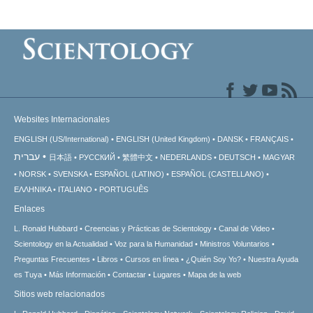
Websites Internacionales
ENGLISH (US/International)
ENGLISH (United Kingdom)
DANSK
FRANÇAIS
עברית
日本語
РУССКИЙ
繁體中文
NEDERLANDS
DEUTSCH
MAGYAR
NORSK
SVENSKA
ESPAÑOL (LATINO)
ESPAÑOL (CASTELLANO)
ΕΛΛΗΝΙΚA
ITALIANO
PORTUGUÊS
Enlaces
L. Ronald Hubbard
Creencias y Prácticas de Scientology
Canal de Video
Scientology en la Actualidad
Voz para la Humanidad
Ministros Voluntarios
Preguntas Frecuentes
Libros
Cursos en línea
¿Quién Soy Yo?
Nuestra Ayuda
es Tuya
Más Información
Contactar
Lugares
Mapa de la web
Sitios web relacionados