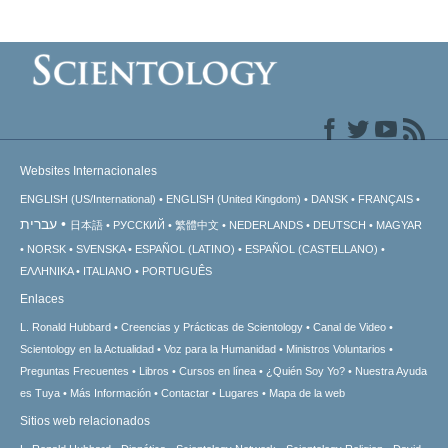
Websites Internacionales
ENGLISH (US/International)
ENGLISH (United Kingdom)
DANSK
FRANÇAIS
עברית
日本語
РУССКИЙ
繁體中文
NEDERLANDS
DEUTSCH
MAGYAR
NORSK
SVENSKA
ESPAÑOL (LATINO)
ESPAÑOL (CASTELLANO)
ΕΛΛΗΝΙΚA
ITALIANO
PORTUGUÊS
Enlaces
L. Ronald Hubbard
Creencias y Prácticas de Scientology
Canal de Video
Scientology en la Actualidad
Voz para la Humanidad
Ministros Voluntarios
Preguntas Frecuentes
Libros
Cursos en línea
¿Quién Soy Yo?
Nuestra Ayuda
es Tuya
Más Información
Contactar
Lugares
Mapa de la web
Sitios web relacionados