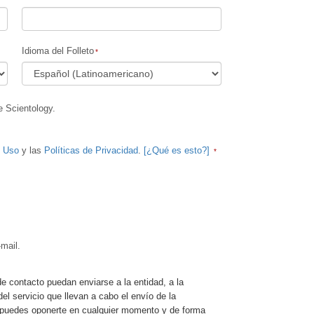
Los Niños
Idioma del Folleto
Herramientas para el Entorno Laboral
La Ética y las Condiciones
La Causa de la Supresión
e Scientology.
Investigaciones
e Uso
y las
Políticas de Privacidad
.
[¿Qué es esto?]
Los Fundamentos de la Organización
Los Fundamentos de las Relaciones
Públicas
Objetivos y Metas
mail.
La Tecnología de Estudio
La Comunicación
de contacto puedan enviarse a la entidad, a la
del servicio que llevan a cabo el envío de la
e, puedes oponerte en cualquier momento y de forma