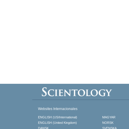
Websites Internacionales
ENGLISH (US/International)
MAGYAR
ENGLISH (United Kingdom)
NORSK
DANSK
SVENSKA