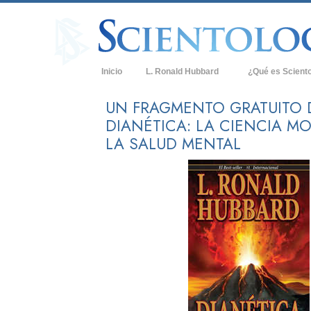
Inicio
L. Ronald Hubbard
¿Qué es Scient
Creencias y Práct
UN FRAGMENTO GRATUITO 
DIANÉTICA: LA CIENCIA M
Credos y Códigos
LA SALUD MENTAL
Qué dicen los Sci
Scientology
Conoce a un Scien
Dentro de una Igle
Los Principios Bá
Una Introducción 
Amor y Odio: ¿Qu