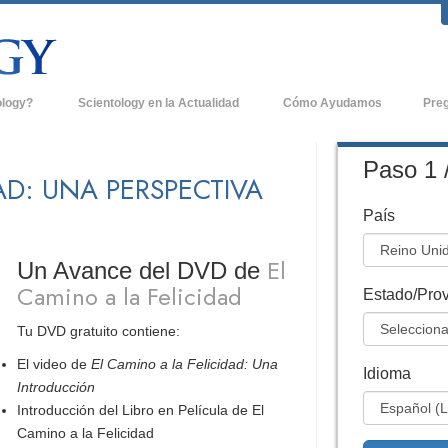
ology?
Scientology en la Actualidad
Cómo Ayudamos
Pre
icas
Iglesias de Scientology
Antece
Paso 1 
AD: UNA PERSPECTIVA
 de Scientology
Nuevas Iglesias de Scientology
Dentro
País
entologists acerca de
Organizaciones Avanzadas
La Org
Base en Tierra de Flag
El
Un Avance del DVD de
tologist
Camino a la Felicidad
Freewinds
Estado/Prov
sia
Tu DVD gratuito contiene:
Llevando Scientology al Mundo
sicos de Scientology
El video de
El Camino a la Felicidad: Una
David Miscavige - Líder Eclesiástico de
Idioma
a Dianética
Scientology
Introducción
Introducción del Libro en Película de El
é es Grandeza?
Camino a la Felicidad