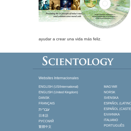
ayudar a crear una vida más feliz.
Websites Internacionales
ENGLISH (US/International)
MAGYAR
ENGLISH (United Kingdom)
NORSK
DANSK
SVENSKA
FRANÇAIS
ESPAÑOL (LATIN
עברית
ESPAÑOL (CAST
ΕΛΛΗΝΙΚA
日本語
ITALIANO
РУССКИЙ
PORTUGUÊS
繁體中文