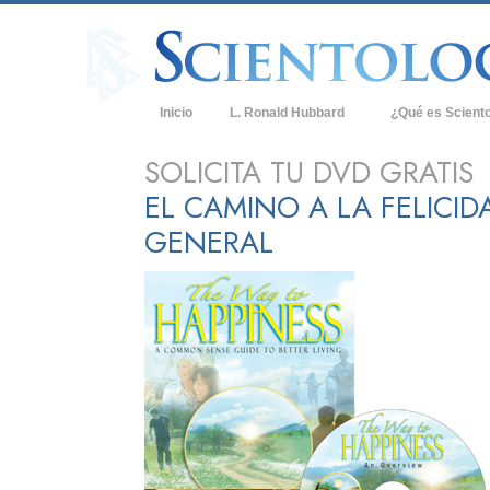
Inicio
L. Ronald Hubbard
¿Qué es Scient
Creencias y Práct
SOLICITA TU DVD GRATIS
EL CAMINO A LA FELICID
Credos y Códigos
GENERAL
Qué dicen los Sci
Scientology
Conoce a un Scien
Dentro de una Igle
Los Principios Bá
Una Introducción 
Amor y Odio: ¿Qu