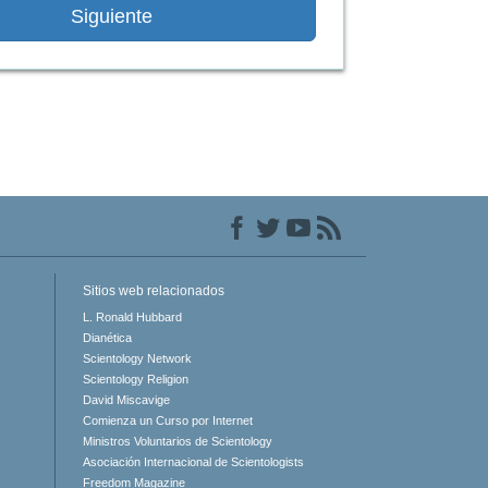
Siguiente
Los Niños
Herramientas para el Entorno Laboral
La Ética y las Condiciones
La Causa de la Supresión
Investigaciones
Los Fundamentos de la Organización
Los Fundamentos de las Relaciones
Sitios web relacionados
Públicas
L. Ronald Hubbard
Dianética
Objetivos y Metas
Scientology Network
Scientology Religion
La Tecnología de Estudio
David Miscavige
Comienza un Curso por Internet
La Comunicación
Ministros Voluntarios de Scientology
Asociación Internacional de Scientologists
Freedom Magazine