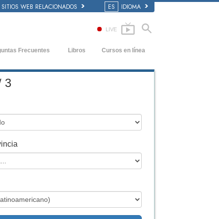
SITIOS WEB RELACIONADOS
ES
IDIOMA
LIVE
guntas Frecuentes
Libros
Cursos en línea
dentes y principios básicos
Cómo Resolver los Conflictos
Libros Iniciales
/ 3
 de una Iglesia
Las Dinámicas de la Existencia
Audiolibros
anización de Scientology
Los Componentes de la Comprensión
Conferencias Introductorias
Soluciones para un Entorno Peligroso
Películas
incia
Ayudas para Enfermedades y Lesiones
La Integridad y la Honestidad
El Matrimonio
La Escala Tonal Emocional
Respuestas a las Drogas