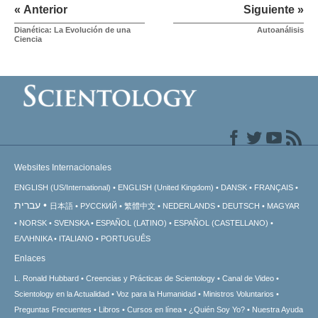
« Anterior
Siguiente »
Dianética: La Evolución de una
Autoanálisis
Ciencia
Websites Internacionales
ENGLISH (US/International)
ENGLISH (United Kingdom)
DANSK
FRANÇAIS
עברית
日本語
РУССКИЙ
繁體中文
NEDERLANDS
DEUTSCH
MAGYAR
NORSK
SVENSKA
ESPAÑOL (LATINO)
ESPAÑOL (CASTELLANO)
ΕΛΛΗΝΙΚA
ITALIANO
PORTUGUÊS
Enlaces
L. Ronald Hubbard
Creencias y Prácticas de Scientology
Canal de Video
Scientology en la Actualidad
Voz para la Humanidad
Ministros Voluntarios
Preguntas Frecuentes
Libros
Cursos en línea
¿Quién Soy Yo?
Nuestra Ayuda