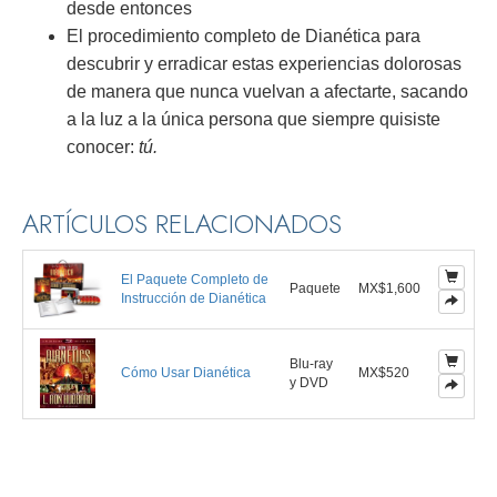
desde entonces
El procedimiento completo de Dianética para
descubrir y erradicar estas experiencias dolorosas
de manera que nunca vuelvan a afectarte, sacando
a la luz a la única persona que siempre quisiste
conocer:
tú.
ARTÍCULOS RELACIONADOS
El Paquete Completo de
Paquete
MX$1,600
Instrucción de Dianética
Blu-ray
Cómo Usar Dianética
MX$520
y DVD