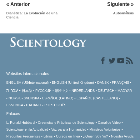
« Anterior
Siguiente »
Dianética: La Evolución de una
Autoanálisis
Ciencia
Websites Internacionales
ENGLISH (US/International)
ENGLISH (United Kingdom)
DANSK
FRANÇAIS
עברית
日本語
РУССКИЙ
繁體中文
NEDERLANDS
DEUTSCH
MAGYAR
NORSK
SVENSKA
ESPAÑOL (LATINO)
ESPAÑOL (CASTELLANO)
ΕΛΛΗΝΙΚA
ITALIANO
PORTUGUÊS
Enlaces
L. Ronald Hubbard
Creencias y Prácticas de Scientology
Canal de Video
Scientology en la Actualidad
Voz para la Humanidad
Ministros Voluntarios
Preguntas Frecuentes
Libros
Cursos en línea
¿Quién Soy Yo?
Nuestra Ayuda