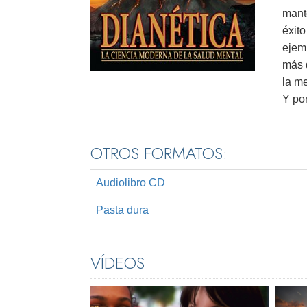
mante
éxito
ejem
más 
la m
Y po
OTROS FORMATOS:
Audiolibro CD
Pasta dura
VÍDEOS