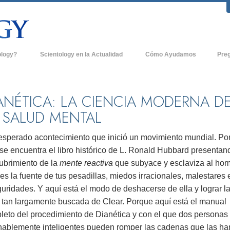
ology?
Scientology en la Actualidad
Cómo Ayudamos
Pre
icas
Iglesias de Scientology
Antece
 de Scientology
Nuevas Iglesias de Scientology
Dentro
ANÉTICA: LA CIENCIA MODERNA D
 SALUD MENTAL
entologists acerca de
Organizaciones Avanzadas
La Org
Base en Tierra de Flag
nesperado acontecimiento que inició un movimiento mundial. Po
tologist
se encuentra el libro histórico de L. Ronald Hubbard presentan
Freewinds
sia
ubrimiento de la
mente reactiva
que subyace y esclaviza al hom
Llevando Scientology al Mundo
es la fuente de tus pesadillas, miedos irracionales, malestares 
sicos de Scientology
uridades. Y aquí está el modo de deshacerse de ella y lograr l
David Miscavige - Líder Eclesiástico de
a Dianética
Scientology
 tan largamente buscada de Clear. Porque aquí está el manual
leto del procedimiento de Dianética y con el que dos personas
é es Grandeza?
nablemente inteligentes pueden romper las cadenas que las ha