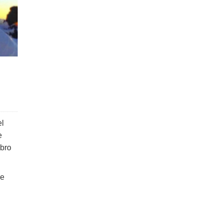
el
e
ibro
de