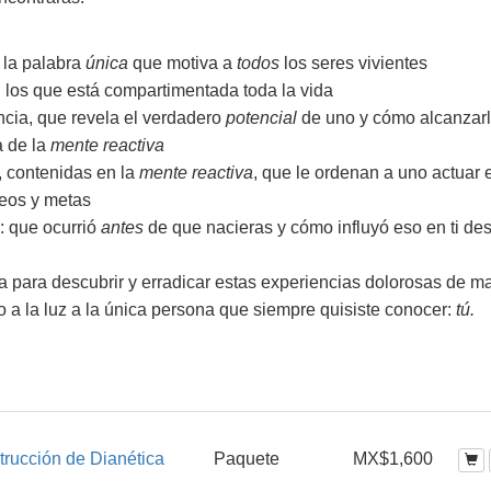
: la palabra
única
que motiva a
todos
los seres vivientes
 los que está compartimentada toda la vida
ncia, que revela el verdadero
potencial
de uno y cómo alcanzar
a de la
mente reactiva
, contenidas en la
mente reactiva
, que le ordenan a uno actuar 
seos y metas
: que ocurrió
antes
de que nacieras y cómo influyó eso en ti de
a para descubrir y erradicar estas experiencias dolorosas de m
 a la luz a la única persona que siempre quisiste conocer:
tú.
trucción de Dianética
Paquete
MX$1,600