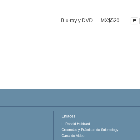
Blu-ray y DVD
MX$520
Enlaces
L. Ronald Hubbard
Creencias y Prácticas de Scientology
Canal de Video