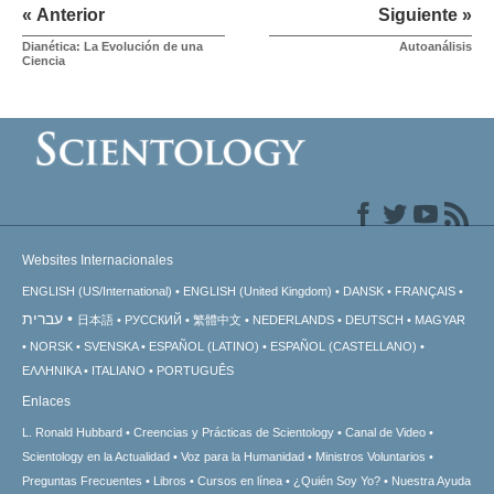
« Anterior
Siguiente »
Dianética: La Evolución de una
Autoanálisis
Ciencia
Websites Internacionales
ENGLISH (US/International)
ENGLISH (United Kingdom)
DANSK
FRANÇAIS
עברית
日本語
РУССКИЙ
繁體中文
NEDERLANDS
DEUTSCH
MAGYAR
NORSK
SVENSKA
ESPAÑOL (LATINO)
ESPAÑOL (CASTELLANO)
ΕΛΛΗΝΙΚA
ITALIANO
PORTUGUÊS
Enlaces
L. Ronald Hubbard
Creencias y Prácticas de Scientology
Canal de Video
Scientology en la Actualidad
Voz para la Humanidad
Ministros Voluntarios
Preguntas Frecuentes
Libros
Cursos en línea
¿Quién Soy Yo?
Nuestra Ayuda