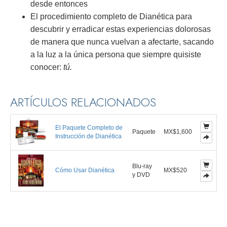
desde entonces
El procedimiento completo de Dianética para
descubrir y erradicar estas experiencias dolorosas
de manera que nunca vuelvan a afectarte, sacando
a la luz a la única persona que siempre quisiste
conocer:
tú.
ARTÍCULOS RELACIONADOS
El Paquete Completo de
Paquete
MX$1,600
Instrucción de Dianética
Blu-ray
Cómo Usar Dianética
MX$520
y DVD