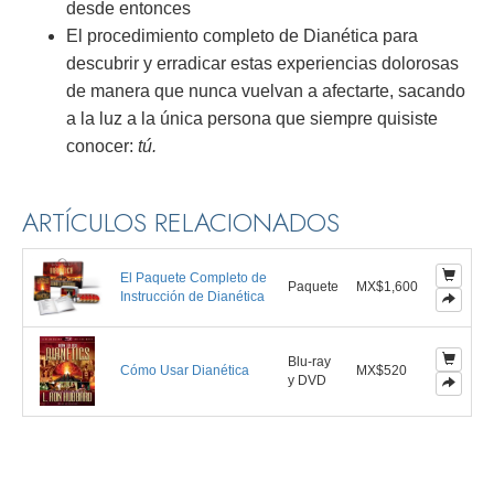
desde entonces
El procedimiento completo de Dianética para
descubrir y erradicar estas experiencias dolorosas
de manera que nunca vuelvan a afectarte, sacando
a la luz a la única persona que siempre quisiste
conocer:
tú.
ARTÍCULOS RELACIONADOS
El Paquete Completo de
Paquete
MX$1,600
Instrucción de Dianética
Blu-ray
Cómo Usar Dianética
MX$520
y DVD