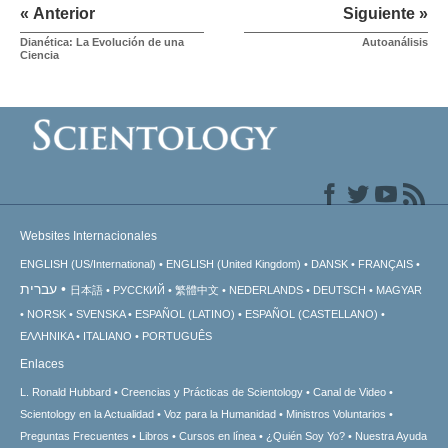
« Anterior
Siguiente »
Dianética: La Evolución de una
Autoanálisis
Ciencia
Websites Internacionales
ENGLISH (US/International)
ENGLISH (United Kingdom)
DANSK
FRANÇAIS
עברית
日本語
РУССКИЙ
繁體中文
NEDERLANDS
DEUTSCH
MAGYAR
NORSK
SVENSKA
ESPAÑOL (LATINO)
ESPAÑOL (CASTELLANO)
ΕΛΛΗΝΙΚA
ITALIANO
PORTUGUÊS
Enlaces
L. Ronald Hubbard
Creencias y Prácticas de Scientology
Canal de Video
Scientology en la Actualidad
Voz para la Humanidad
Ministros Voluntarios
Preguntas Frecuentes
Libros
Cursos en línea
¿Quién Soy Yo?
Nuestra Ayuda