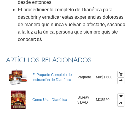
desde entonces
El procedimiento completo de Dianética para
descubrir y erradicar estas experiencias dolorosas
de manera que nunca vuelvan a afectarte, sacando
a la luz a la única persona que siempre quisiste
conocer:
tú.
ARTÍCULOS RELACIONADOS
El Paquete Completo de
Paquete
MX$1,600
Instrucción de Dianética
Blu-ray
Cómo Usar Dianética
MX$520
y DVD