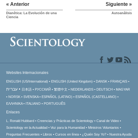
« Anterior
Siguiente »
Dianética: La Evolución de una
Autoanálisis
Ciencia
Websites Internacionales
ENGLISH (US/International)
ENGLISH (United Kingdom)
DANSK
FRANÇAIS
עברית
日本語
РУССКИЙ
繁體中文
NEDERLANDS
DEUTSCH
MAGYAR
NORSK
SVENSKA
ESPAÑOL (LATINO)
ESPAÑOL (CASTELLANO)
ΕΛΛΗΝΙΚA
ITALIANO
PORTUGUÊS
Enlaces
L. Ronald Hubbard
Creencias y Prácticas de Scientology
Canal de Video
Scientology en la Actualidad
Voz para la Humanidad
Ministros Voluntarios
Preguntas Frecuentes
Libros
Cursos en línea
¿Quién Soy Yo?
Nuestra Ayuda