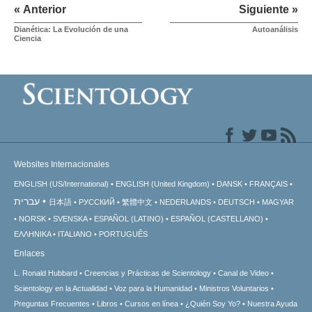
« Anterior
Siguiente »
Dianética: La Evolución de una
Autoanálisis
Ciencia
Websites Internacionales
ENGLISH (US/International)
ENGLISH (United Kingdom)
DANSK
FRANÇAIS
עברית
日本語
РУССКИЙ
繁體中文
NEDERLANDS
DEUTSCH
MAGYAR
NORSK
SVENSKA
ESPAÑOL (LATINO)
ESPAÑOL (CASTELLANO)
ΕΛΛΗΝΙΚA
ITALIANO
PORTUGUÊS
Enlaces
L. Ronald Hubbard
Creencias y Prácticas de Scientology
Canal de Video
Scientology en la Actualidad
Voz para la Humanidad
Ministros Voluntarios
Preguntas Frecuentes
Libros
Cursos en línea
¿Quién Soy Yo?
Nuestra Ayuda