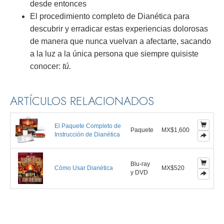
desde entonces
El procedimiento completo de Dianética para
descubrir y erradicar estas experiencias dolorosas
de manera que nunca vuelvan a afectarte, sacando
a la luz a la única persona que siempre quisiste
conocer:
tú.
ARTÍCULOS RELACIONADOS
El Paquete Completo de
Paquete
MX$1,600
Instrucción de Dianética
Blu-ray
Cómo Usar Dianética
MX$520
y DVD