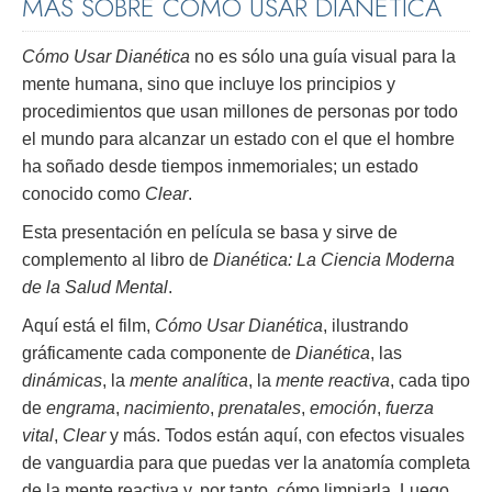
MÁS SOBRE CÓMO USAR DIANÉTICA
Cómo Usar Dianética
no es sólo una guía visual para la
mente humana, sino que incluye los principios y
procedimientos que usan millones de personas por todo
el mundo para alcanzar un estado con el que el hombre
ha soñado desde tiempos inmemoriales; un estado
conocido como
Clear
.
Esta presentación en película se basa y sirve de
complemento al libro de
Dianética: La Ciencia Moderna
de la Salud Mental
.
Aquí está el film,
Cómo Usar Dianética
, ilustrando
gráficamente cada componente de
Dianética
, las
dinámicas
, la
mente analítica
, la
mente reactiva
, cada tipo
de
engrama
,
nacimiento
,
prenatales
,
emoción
,
fuerza
vital
,
Clear
y más. Todos están aquí, con efectos visuales
de vanguardia para que puedas ver la anatomía completa
de la mente reactiva y, por tanto, cómo limpiarla. Luego,