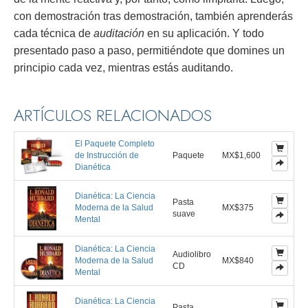
con demostración tras demostración, también aprenderás
cada técnica de
auditación
en su aplicación. Y todo
presentado paso a paso, permitiéndote que domines un
principio cada vez, mientras estás auditando.
ARTÍCULOS RELACIONADOS
El Paquete Completo
de Instrucción de
Paquete
MX$1,600
Dianética
Dianética: La Ciencia
Pasta
Moderna de la Salud
MX$375
suave
Mental
Dianética: La Ciencia
Audiolibro
Moderna de la Salud
MX$840
CD
Mental
Dianética: La Ciencia
Pasta