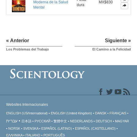
Moderna de la Salud
MX$830
dura
Mental
« Anterior
Siguiente »
Los Problemas del Trabajo
El Camino a la Felicidad
Websites Internacionales
ENGLISH (US/International)
ENGLISH (United Kingdom)
DANSK
FRANÇAIS
עברית
日本語
РУССКИЙ
繁體中文
NEDERLANDS
DEUTSCH
MAGYAR
NORSK
SVENSKA
ESPAÑOL (LATINO)
ESPAÑOL (CASTELLANO)
ΕΛΛΗΝΙΚA
ITALIANO
PORTUGUÊS