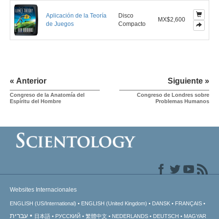
Aplicación de la Teoría
Disco
MX$2,600
de Juegos
Compacto
« Anterior
Siguiente »
Congreso de la Anatomía del
Congreso de Londres sobre
Espíritu del Hombre
Problemas Humanos
Websites Internacionales
ENGLISH (US/International)
ENGLISH (United Kingdom)
DANSK
FRANÇAIS
עברית
日本語
РУССКИЙ
繁體中文
NEDERLANDS
DEUTSCH
MAGYAR