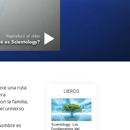
Respuestas a las Drogas
Los Niños
Herramientas para el Entorno Laboral
Reproducir el video
é es Scientology?
La Ética y las
Condiciones
La Causa de la Supresión
Investigaciones
Los Fundamentos de la Organización
ece una ruta
LIBROS
Los Fundamentos de las Relaciones
era
Públicas
on la familia,
Objetivos y Metas
 el universo
La Tecnología de Estudio
Scientology: Los
l hombre es
Fundamentos del