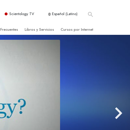
Scientology TV
Español (Latino)
 Frecuentes
Libros y Servicios
Cursos por Internet
es y principios básicos
niciales
Cómo Resolver los Conflictos
una Iglesia
bros
Las Dinámicas de la Existencia
zación de Scientology
ncias Introductorias
Los Componentes de la Comprensión
s Introductorias
Soluciones para un Entorno Peligroso
s Iniciales
Ayudas para Enfermedades y Lesiones
anos
La Integridad y la Honestidad
os
El Matrimonio
La Escala Tonal Emocional
tology