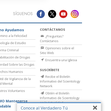
SÍGUENOS
CONTÁCTANOS
mo Ayudamos
amino a la Felicidad
¿Preguntas?
Contáctanos
ología de Estudio
Opiniones sobre el
rma Criminal
Sitio Web
bilitación de Drogas
Encuentra una Iglesia
erdad Sobre las Drogas
SUSCRÍBETE
echos Humanos
Recibe el Boletín
té de Vigilancia de la
Informativo del Scientology
d Mental
Network
stros Voluntarios
Obtén el Boletín
Informativo de Scientology
MO Mantenerse
en la Actualidad
udable
Conoce al Verdadero Tú