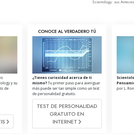
Scientology: sus Antece
S
CONOCE AL VERDADERO TÚ
os
¿Tienes curiosidad acerca de ti
Scientol
tology y su
mismo?
Tu primer paso para averiguar
Pensami
ito de
más puede ser tan simple como un test
por L. Ro
de personalidad gratuito.
TEST DE PERSONALIDAD
GRATUITO EN
IS
INTERNET