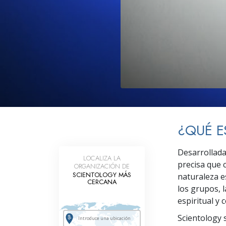
Amor y Odio: ¿Qué es
¿QUÉ E
Desarrollada
LOCALIZA LA
precisa que 
ORGANIZACIÓN DE
SCIENTOLOGY MÁS
naturaleza es
CERCANA
los grupos, l
espiritual y 
Scientology s