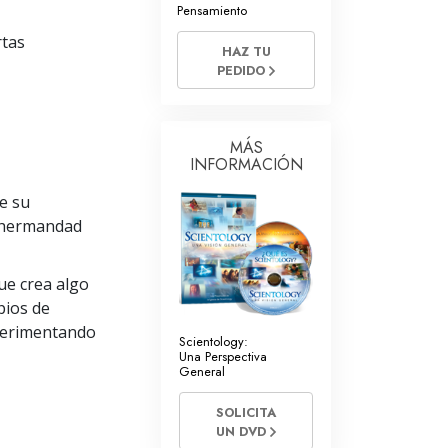
La Comunicación
Pensamiento
rtas
HAZ TU
PEDIDO
MÁS
INFORMACIÓN
e su
r hermandad
ue crea algo
pios de
xperimentando
Scientology:
Una Perspectiva
General
SOLICITA
UN DVD