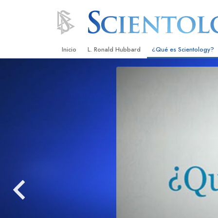
Inicio
L. Ronald Hubbard
¿Qué es Scientology?
Creencias y Prácticas
Credos y Códigos de S
Qué dicen los Scientolo
Scientology
Conoce a un Scientolog
Dentro de una Iglesia
Los Principios Básicos 
Una Introducción a Dian