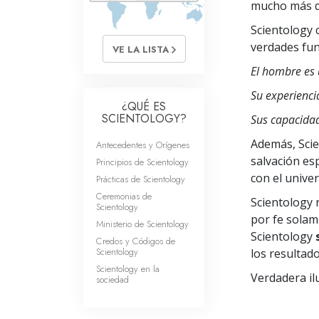
mucho más q
Scientology 
verdades fun
VE LA LISTA
El hombre es u
Su experienci
¿QUÉ ES
SCIENTOLOGY?
Sus capacidad
Además, Scie
Antecedentes y Orígenes
salvación es
Principios de Scientology
con el univer
Prácticas de Scientology
Ceremonias de
Scientology 
Scientology
por fe solam
Ministerio de Scientology
Scientology
Credos y Códigos de
Scientology
los resultado
Scientology en la
Verdadera ilu
sociedad