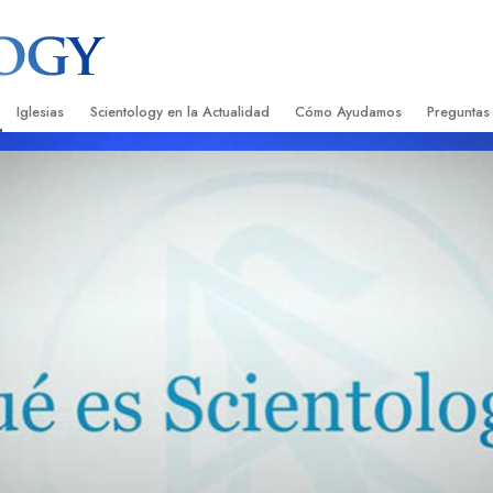
Iglesias
Scientology en la Actualidad
Cómo Ayudamos
Preguntas
Encontrar una Iglesia
Gran Inauguraciones
El Camino a la Felicidad
Antecedent
Libros I
cientology
Iglesias Ideales de Scientology
Eventos de Scientology
Applied Scholastics
Dentro de 
Audioli
gists acerca de
Organizaciones Avanzadas
David Miscavige: Líder Eclesiástico de
Criminon
La Organi
Confere
Scientology
Base en Tierra de Flag
Narconon
Película
ist
Freewinds
La Verdad Sobre las Drogas
Servicio
Llevando Scientology al Mundo
Unidos por los Derechos Hum
de Scientology
Comisión de Ciudadanos por l
ética
Derechos Humanos
Ministros Voluntarios de Scien