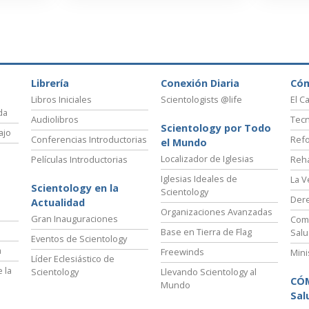
Librería
Conexión Diaria
Có
Libros Iniciales
Scientologists @life
El C
da
Audiolibros
Tecn
Scientology por Todo
ajo
Conferencias Introductorias
Refo
el Mundo
Localizador de Iglesias
Películas Introductorias
Reha
Iglesias Ideales de
La V
Scientology en la
Scientology
Der
Actualidad
Organizaciones Avanzadas
Gran Inauguraciones
Comi
Base en Tierra de Flag
Salu
Eventos de Scientology
a
Freewinds
Mini
Líder Eclesiástico de
 la
Scientology
Llevando Scientology al
CÓ
Mundo
Sal