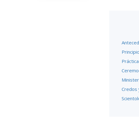
Anteced
Principi
Práctica
Ceremon
Minister
Credos 
Scientol