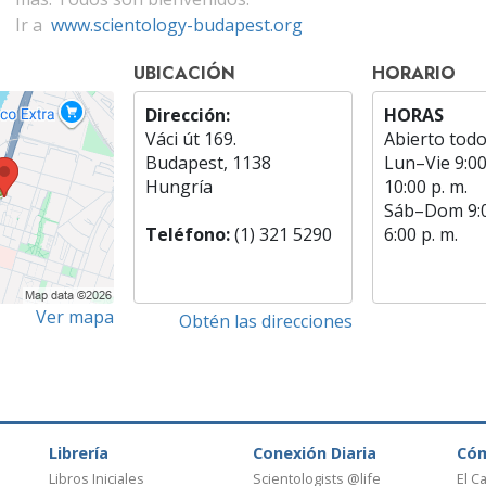
Ir a
www.scientology-budapest.org
UBICACIÓN
HORARIO
Dirección:
HORAS
Váci út 169.
Abierto todo
Budapest, 1138
Lun
–
Vie
9:00
Hungría
10:00 p. m.
Sáb
–
Dom
9:
Teléfono:
(1) 321 5290
6:00 p. m.
Ver mapa
Obtén las direcciones
Librería
Conexión Diaria
Có
Libros Iniciales
Scientologists @life
El C