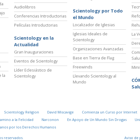
da
Audiolibros
Tecn
Scientology por Todo
ajo
Conferencias Introductorias
Refo
el Mundo
Localizador de Iglesias
Películas Introductorias
Reha
Iglesias Ideales de
La V
Scientology en la
Scientology
Der
Actualidad
Organizaciones Avanzadas
Gran Inauguraciones
Comi
Base en Tierra de Flag
Salu
Eventos de Scientology
a
Freewinds
Mini
Líder Eclesiástico de
 la
Scientology
Llevando Scientology al
CÓ
Mundo
Sal
Scientology Religion
David Miscavige
Comienza un Curso por Internet
Camino a la Felicidad
Narconon
En Apoyo de Un Mundo Sin Drogas
Un
danos por los Derechos Humanos
os reservados.
Aviso de 