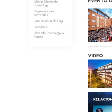
EVENTO 
Iglesias Ideales de
Scientology
Organizaciones
Avanzadas
Base en Tierra de Flag
Freewinds
Llevando Scientology al
Mundo
VIDEO
RELACIO