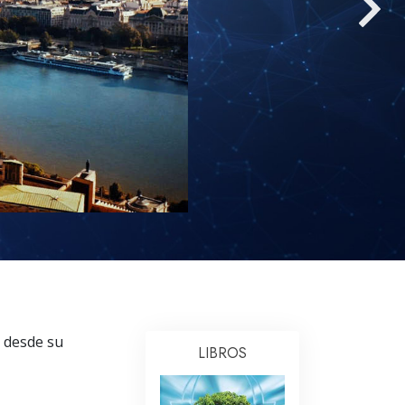
Respuestas a las Drogas
Los Niños
Herramientas para el Entorno Laboral
La Ética y las
Condiciones
La Causa de la Supresión
Investigaciones
Los Fundamentos de la Organización
Los Fundamentos de las Relaciones
Públicas
Objetivos y Metas
a desde su
LIBROS
La Tecnología de Estudio