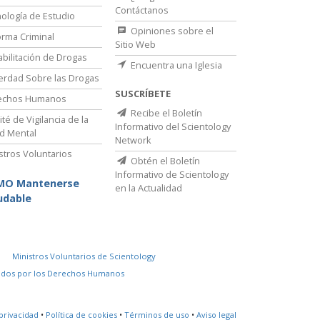
Contáctanos
ología de Estudio
Opiniones sobre el
rma Criminal
Sitio Web
bilitación de Drogas
Encuentra una Iglesia
erdad Sobre las Drogas
SUSCRÍBETE
echos Humanos
Recibe el Boletín
té de Vigilancia de la
Informativo del Scientology
d Mental
Network
stros Voluntarios
Obtén el Boletín
Informativo de Scientology
MO Mantenerse
en la Actualidad
udable
Ministros Voluntarios de Scientology
idos por los Derechos Humanos
privacidad
•
Política de cookies
•
Términos de uso
•
Aviso legal