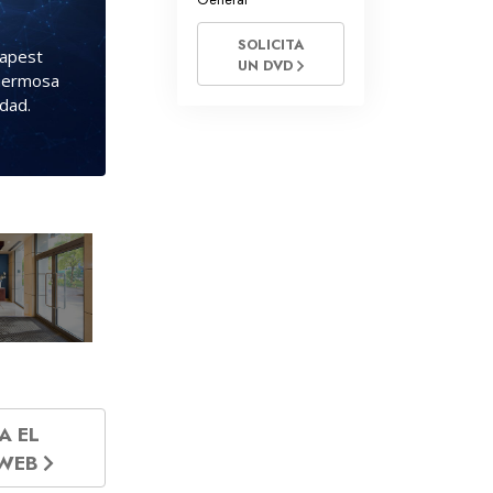
SOLICITA
dapest
UN DVD
 hermosa
dad.
»
A EL
 WEB