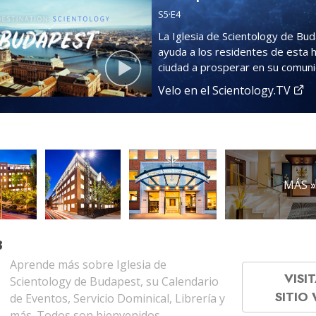
S
5
·E
4
La Iglesia de Scientology de Bu
ayuda a los residentes de esta
ciudad a prosperar en su comuni
Velo en el Scientology.TV
MÁS 
B
Aprende más sobre Iglesia de
VISIT
Scientology de Budapest, su Calendario
SITIO
de Eventos, Servicio Dominical, Librería y
más. Todos son bienvenidos.