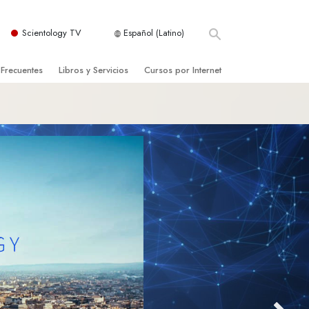
Scientology TV
Español (Latino)
 Frecuentes
Libros y Servicios
Cursos por Internet
es y principios básicos
niciales
Cómo Resolver los Conflictos
una Iglesia
bros
Las Dinámicas de la Existencia
zación de Scientology
ncias Introductorias
Los Componentes de la Comprensión
s Introductorias
Soluciones para un Entorno Peligroso
s Iniciales
Ayudas para Enfermedades y Lesiones
anos
La Integridad y la Honestidad
os
El Matrimonio
La Escala Tonal Emocional
tology