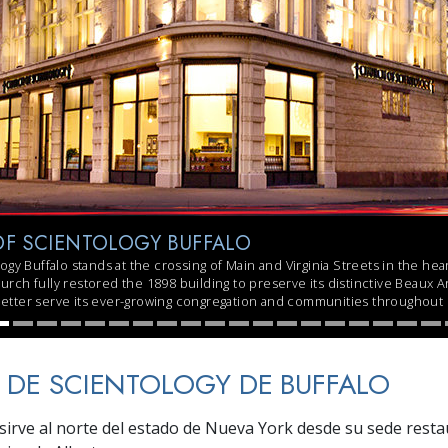
 Grandeza?
F SCIENTOLOGY BUFFALO
gy Buffalo stands at the crossing of Main and Virginia Streets in the hea
hurch fully restored the 1898 building to preserve its distinctive Beaux A
 better serve its ever-growing congregation and communities throughout
A DE SCIENTOLOGY DE BUFFALO
 sirve al norte del estado de Nueva York desde su sede resta