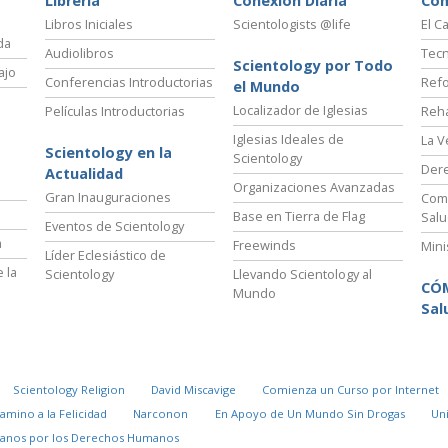
Librería
Conexión Diaria
Có
Libros Iniciales
Scientologists @life
El C
da
Audiolibros
Tecn
Scientology por Todo
ajo
Conferencias Introductorias
Refo
el Mundo
Localizador de Iglesias
Películas Introductorias
Reha
Iglesias Ideales de
La V
Scientology en la
Scientology
Der
Actualidad
Organizaciones Avanzadas
Gran Inauguraciones
Comi
Base en Tierra de Flag
Salu
Eventos de Scientology
a
Freewinds
Mini
Líder Eclesiástico de
 la
Scientology
Llevando Scientology al
CÓ
Mundo
Sal
Scientology Religion
David Miscavige
Comienza un Curso por Internet
Camino a la Felicidad
Narconon
En Apoyo de Un Mundo Sin Drogas
Un
danos por los Derechos Humanos