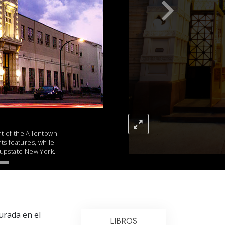
Respuestas a las Drogas
Los Niños
Herramientas para el Entorno Laboral
La Ética y las
Condiciones
La Causa de la Supresión
Investigaciones
rt of the Allentown
Los Fundamentos de la Organización
rts features, while
 upstate New York.
Los Fundamentos de las Relaciones
Públicas
Objetivos y Metas
La Tecnología de Estudio
urada en el
LIBROS