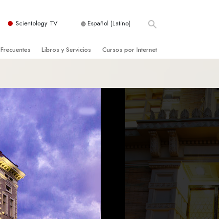
Scientology TV
Español (Latino)
 Frecuentes
Libros y Servicios
Cursos por Internet
es y principios básicos
niciales
Cómo Resolver los Conflictos
una Iglesia
bros
Las Dinámicas de la Existencia
zación de Scientology
ncias Introductorias
Los Componentes de la Comprensión
s Introductorias
Soluciones para un Entorno Peligroso
s Iniciales
Ayudas para Enfermedades y Lesiones
anos
La Integridad y la Honestidad
os
El Matrimonio
La Escala Tonal Emocional
tology