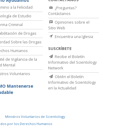
mo Ayudamos
amino a la Felicidad
¿Preguntas?
Contáctanos
ología de Estudio
Opiniones sobre el
rma Criminal
Sitio Web
bilitación de Drogas
Encuentra una Iglesia
erdad Sobre las Drogas
SUSCRÍBETE
echos Humanos
Recibe el Boletín
té de Vigilancia de la
Informativo del Scientology
d Mental
Network
stros Voluntarios
Obtén el Boletín
Informativo de Scientology
MO Mantenerse
en la Actualidad
udable
Ministros Voluntarios de Scientology
idos por los Derechos Humanos