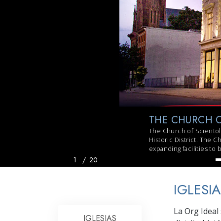
Amor y Odio: ¿Qué es
THE CHURCH O
The Church of Scientolo
Historic District. The C
expanding facilities to
1
/
20
IGLESI
La Org Ideal
IGLESIAS