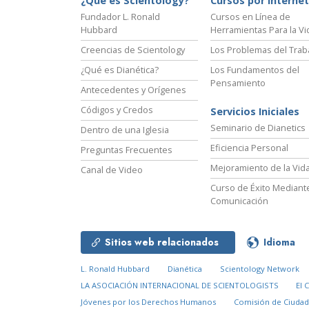
¿Qué es Scientology?
Cursos por Internet
Fundador L. Ronald
Cursos en Línea de
Hubbard
Herramientas Para la Vi
Creencias de Scientology
Los Problemas del Trab
¿Qué es Dianética?
Los Fundamentos del
Pensamiento
Antecedentes y Orígenes
Códigos y Credos
Servicios Iniciales
Seminario de Dianetics
Dentro de una Iglesia
Eficiencia Personal
Preguntas Frecuentes
Mejoramiento de la Vid
Canal de Video
Curso de Éxito Mediante
Comunicación
Sitios web relacionados
Idioma
L. Ronald Hubbard
Dianética
Scientology Network
LA ASOCIACIÓN INTERNACIONAL DE SCIENTOLOGISTS
El 
Jóvenes por los Derechos Humanos
Comisión de Ciuda