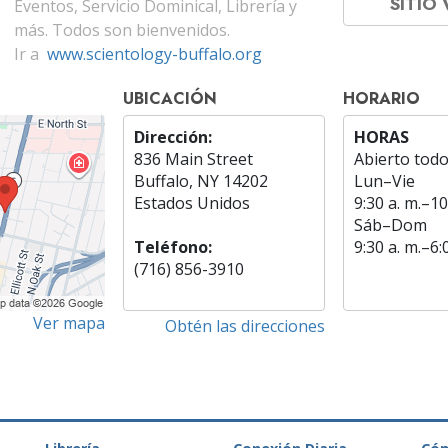
SITIO
Eventos, Servicio Dominical, Librería y
más. Todos son bienvenidos.
Ir a
www.scientology-buffalo.org
UBICACIÓN
HORARIO
Dirección:
HORAS
836 Main Street
Abierto todo
Buffalo, NY 14202
Lun
–
Vie
Estados Unidos
9:30 a. m.–10
Sáb
–
Dom
Teléfono:
9:30 a. m.–6:
(716) 856-3910
Ver mapa
Obtén las direcciones