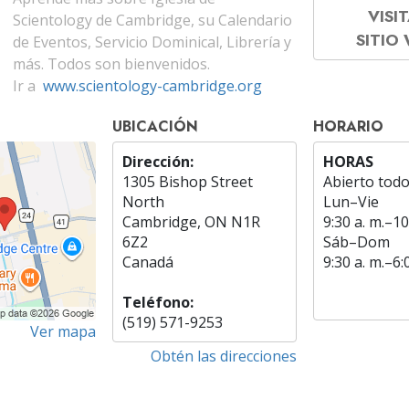
VISIT
Scientology de Cambridge, su Calendario
SITIO
de Eventos, Servicio Dominical, Librería y
más. Todos son bienvenidos.
Ir a
www.scientology-cambridge.org
UBICACIÓN
HORARIO
Dirección:
HORAS
1305 Bishop Street
Abierto todo
North
Lun
–
Vie
Cambridge, ON N1R
9:30 a. m.–10
6Z2
Sáb
–
Dom
Canadá
9:30 a. m.–6:
Teléfono:
(519) 571-9253
Ver mapa
Obtén las direcciones