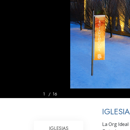
Amor y Odio: ¿Qué es
1
/
16
IGLESI
La Org Ideal
IGLESIAS