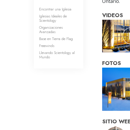
Ontario.
Encontrar una Iglesia
VIDEOS
Iglesias Ideales de
Scientology
Organizaciones
Avanzadas
Base en Tierra de Flag
Freewinds
Llevando Scientology al
Mundo
FOTOS
SITIO WE