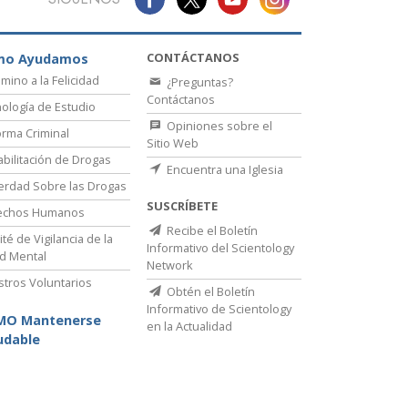
CONTÁCTANOS
mo Ayudamos
amino a la Felicidad
¿Preguntas?
Contáctanos
ología de Estudio
Opiniones sobre el
rma Criminal
Sitio Web
bilitación de Drogas
Encuentra una Iglesia
erdad Sobre las Drogas
SUSCRÍBETE
echos Humanos
Recibe el Boletín
té de Vigilancia de la
Informativo del Scientology
d Mental
Network
stros Voluntarios
Obtén el Boletín
Informativo de Scientology
MO Mantenerse
en la Actualidad
udable