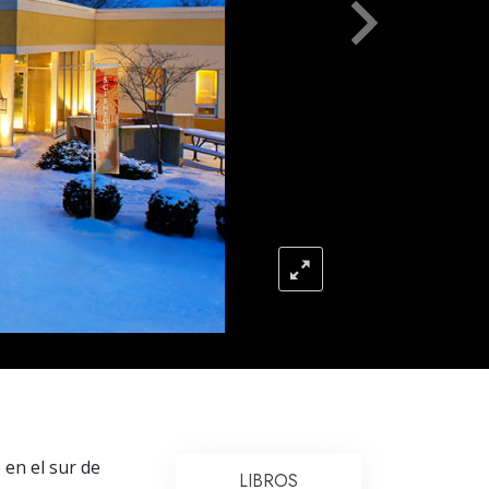
Respuestas a las Drogas
Los Niños
Herramientas para el Entorno Laboral
La Ética y las
Condiciones
La Causa de la Supresión
Investigaciones
Los Fundamentos de la Organización
Los Fundamentos de las Relaciones
Públicas
Objetivos y Metas
La Tecnología de Estudio
 en el sur de
LIBROS