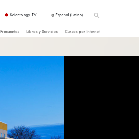
Scientology TV
Español (Latino)
 Frecuentes
Libros y Servicios
Cursos por Internet
es y principios básicos
niciales
Cómo Resolver los Conflictos
una Iglesia
bros
Las Dinámicas de la Existencia
zación de Scientology
ncias Introductorias
Los Componentes de la Comprensión
s Introductorias
Soluciones para un Entorno Peligroso
s Iniciales
Ayudas para Enfermedades y Lesiones
anos
La Integridad y la Honestidad
os
El Matrimonio
La Escala Tonal Emocional
tology