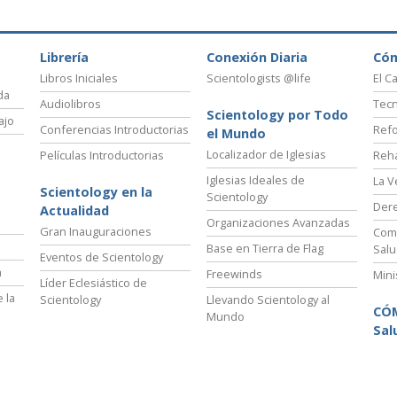
Librería
Conexión Diaria
Có
Libros Iniciales
Scientologists @life
El C
da
Audiolibros
Tecn
Scientology por Todo
ajo
Conferencias Introductorias
Refo
el Mundo
Localizador de Iglesias
Películas Introductorias
Reha
Iglesias Ideales de
La V
Scientology en la
Scientology
Der
Actualidad
Organizaciones Avanzadas
Gran Inauguraciones
Comi
Base en Tierra de Flag
Salu
Eventos de Scientology
a
Freewinds
Mini
Líder Eclesiástico de
 la
Scientology
Llevando Scientology al
CÓ
Mundo
Sal