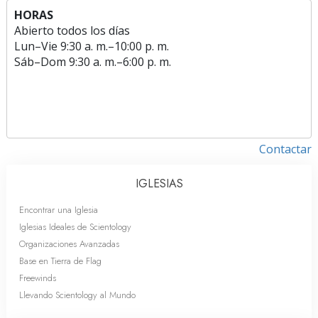
HORAS
Abierto todos los días
Lun
–
Vie
9:30 a. m.–10:00 p. m.
Sáb
–
Dom
9:30 a. m.–6:00 p. m.
Contactar
IGLESIAS
Encontrar una Iglesia
Iglesias Ideales de Scientology
Organizaciones Avanzadas
Base en Tierra de Flag
Freewinds
Llevando Scientology al Mundo