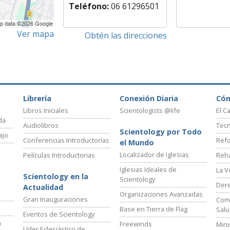
Teléfono:
06 61296501
Ver mapa
Obtén las direcciones
Librería
Conexión Diaria
Có
Libros Iniciales
Scientologists @life
El C
da
Audiolibros
Tecn
Scientology por Todo
ajo
Conferencias Introductorias
Refo
el Mundo
Localizador de Iglesias
Películas Introductorias
Reha
Iglesias Ideales de
La V
Scientology en la
Scientology
Der
Actualidad
Organizaciones Avanzadas
Gran Inauguraciones
Comi
Base en Tierra de Flag
Salu
Eventos de Scientology
a
Freewinds
Mini
Líder Eclesiástico de