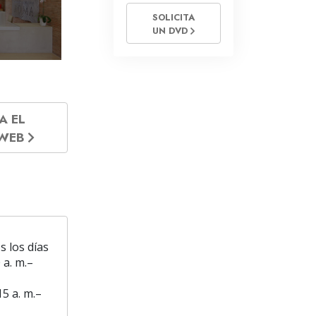
SOLICITA
UN DVD
A EL
 WEB
s los días
 a. m.–
15 a. m.–