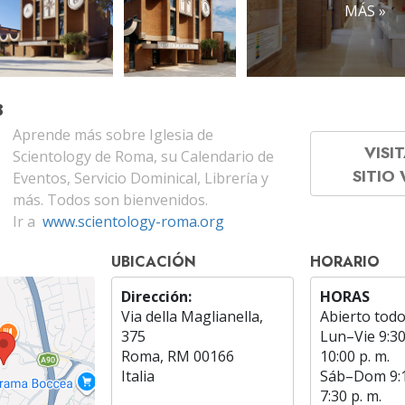
MÁS »
B
Aprende más sobre Iglesia de
VISIT
Scientology de Roma, su Calendario de
SITIO
Eventos, Servicio Dominical, Librería y
más. Todos son bienvenidos.
Ir a
www.scientology-roma.org
UBICACIÓN
HORARIO
Dirección:
HORAS
Via della Maglianella,
Abierto todo
375
Lun
–
Vie
9:30
Roma, RM 00166
10:00 p. m.
Italia
Sáb
–
Dom
9:
7:30 p. m.