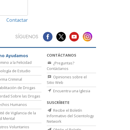
Contactar
SÍGUENOS
CONTÁCTANOS
mo Ayudamos
amino a la Felicidad
¿Preguntas?
Contáctanos
ología de Estudio
Opiniones sobre el
rma Criminal
Sitio Web
bilitación de Drogas
Encuentra una Iglesia
erdad Sobre las Drogas
SUSCRÍBETE
echos Humanos
Recibe el Boletín
té de Vigilancia de la
Informativo del Scientology
d Mental
Network
stros Voluntarios
Obtén el Boletín