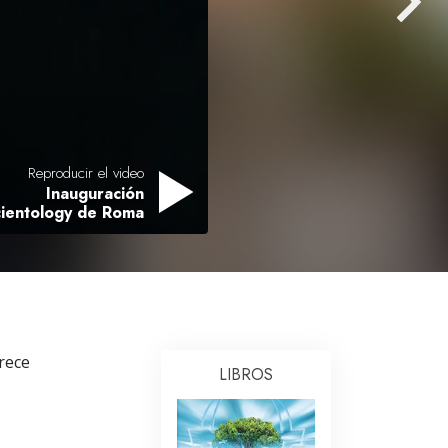
Respuestas a las Drogas
Los Niños
Herramientas para el Entorno Laboral
La Ética y las
Condiciones
Reproducir el video
Inauguración
La Causa de la Supresión
cientology de Roma
Investigaciones
Los Fundamentos de la Organización
Los Fundamentos de las Relaciones
Públicas
frece
Objetivos y Metas
LIBROS
La Tecnología de Estudio