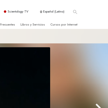
Scientology TV
Español (Latino)
 Frecuentes
Libros y Servicios
Cursos por Internet
es y principios básicos
niciales
Cómo Resolver los Conflictos
una Iglesia
bros
Las Dinámicas de la Existencia
zación de Scientology
ncias Introductorias
Los Componentes de la Comprensión
s Introductorias
Soluciones para un Entorno Peligroso
s Iniciales
Ayudas para Enfermedades y Lesiones
anos
La Integridad y la Honestidad
os
El Matrimonio
La Escala Tonal Emocional
tology