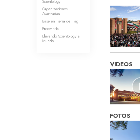
Scientology
Organizaciones
Avanzadas
Base en Tierra de Flag
Freewinds
Llevando Scientology al
Mundo
VIDEOS
FOTOS