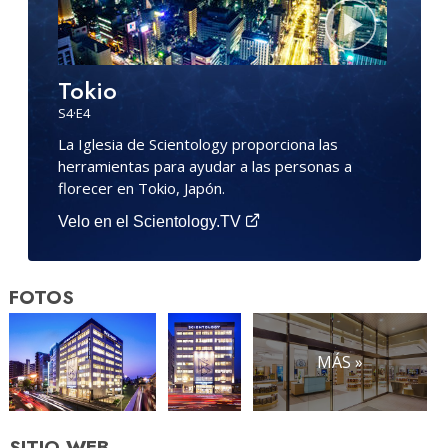
Tokio
S
4
·E
4
La Iglesia de Scientology proporciona las
herramientas para ayudar a las personas a
florecer en Tokio, Japón.
Velo en el Scientology.TV
FOTOS
MÁS »
SITIO WEB