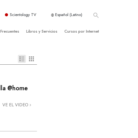
Scientology TV
Español (Latino)
 Frecuentes
Libros y Servicios
Cursos por Internet
es y principios básicos
niciales
Cómo Resolver los Conflictos
una Iglesia
bros
Las Dinámicas de la Existencia
zación de Scientology
ncias Introductorias
Los Componentes de la Comprensión
s Introductorias
Soluciones para un Entorno Peligroso
illa @home
s Iniciales
Ayudas para Enfermedades y Lesiones
VE EL VIDEO
anos
La Integridad y la Honestidad
os
El Matrimonio
La Escala Tonal Emocional
tology