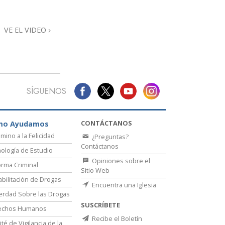
Respuestas a las Drogas
VE EL VIDEO
Los Niños
Herramientas para el Entorno Laboral
La Ética y las
Condiciones
SÍGUENOS
La Causa de la Supresión
Investigaciones
CONTÁCTANOS
mo Ayudamos
amino a la Felicidad
¿Preguntas?
Los Fundamentos de la Organización
Contáctanos
ología de Estudio
Los Fundamentos de las Relaciones
Opiniones sobre el
rma Criminal
Públicas
Sitio Web
bilitación de Drogas
Encuentra una Iglesia
Objetivos y Metas
erdad Sobre las Drogas
SUSCRÍBETE
La Tecnología de Estudio
echos Humanos
Recibe el Boletín
té de Vigilancia de la