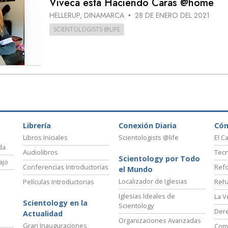
Viveca está Haciendo Caras @home
 Grandeza?
HELLERUP, DINAMARCA
28 DE ENERO DEL 2021
•
SCIENTOLOGISTS @LIFE
Librería
Conexión Diaria
Có
Libros Iniciales
Scientologists @life
El C
da
Audiolibros
Tecn
Scientology por Todo
ajo
Conferencias Introductorias
Refo
el Mundo
Localizador de Iglesias
Películas Introductorias
Reha
Iglesias Ideales de
La V
Scientology en la
Scientology
Der
Actualidad
Organizaciones Avanzadas
Gran Inauguraciones
Comi