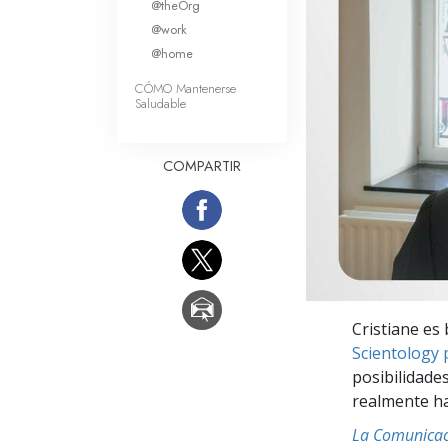
@theOrg
Amor y Odio: ¿Qué es
@work
@home
CÓMO Mantenerse
Saludable
COMPARTIR
Cristiane es
Scientology 
posibilidades
realmente ha
La Comunicac