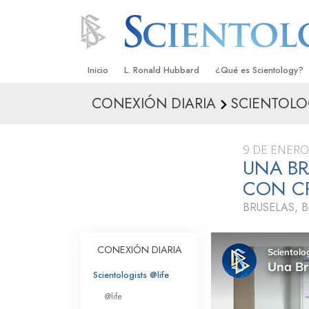
Inicio
L. Ronald Hubbard
¿Qué es Scientology?
CONEXIÓN DIARIA
SCIENTOLO
Creencias y Prácticas
Credos y Códigos de S
9 DE ENERO
Qué dicen los Scientolo
UNA BR
Scientology
CON CR
Conoce a un Scientolog
BRUSELAS, 
Dentro de una Iglesia
CONEXIÓN DIARIA
Los Principios Básicos 
Scientologists @life
Una Introducción a Dian
@life