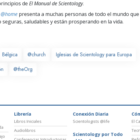
principios de
El Manual de Scientology
.
ts @home
presenta a muchas personas de todo el mundo que 
seguras, saludables y están prosperando en la vida.
Bélgica
@church
Iglesias de Scientology para Europa
ón
@theOrg
Librería
Conexión Diaria
Có
Libros Iniciales
Scientologists @life
El C
da
Audiolibros
Tecn
Scientology por Todo
ajo
Conferencias Introductorias
Refo