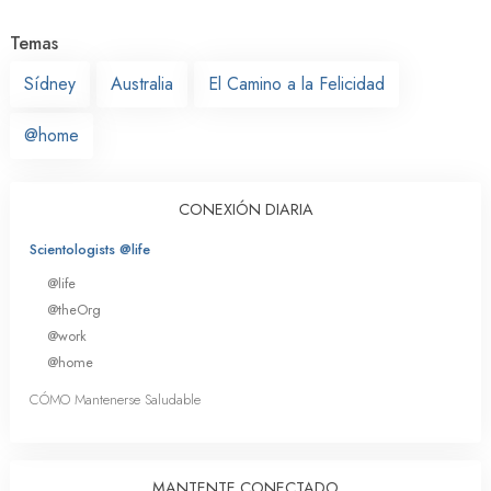
Temas
Sídney
Australia
El Camino a la Felicidad
@home
CONEXIÓN DIARIA
Scientologists @life
@life
@theOrg
@work
@home
CÓMO Mantenerse Saludable
MANTENTE CONECTADO