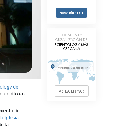
Respuestas a las Drogas
SUSCRÍBETE
Los Niños
Herramientas para el Entorno Laboral
LOCALIZA LA
ORGANIZACIÓN DE
La Ética y las
SCIENTOLOGY MÁS
Condiciones
CERCANA
La Causa de la Supresión
Investigaciones
Los Fundamentos de la Organización
tology de
VE LA LISTA
Los Fundamentos de las Relaciones
n un hito en
Públicas
Objetivos y Metas
miento de
a Iglesia,
La Tecnología de Estudio
e la