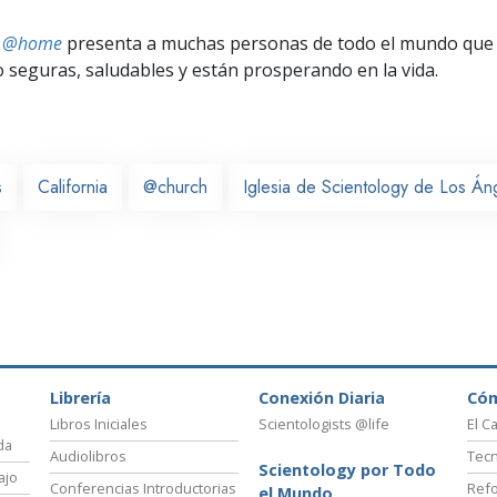
ts @home
presenta a muchas personas de todo el mundo que 
seguras, saludables y están prosperando en la vida.
s
California
@church
Iglesia de Scientology de Los Án
Librería
Conexión Diaria
Có
Libros Iniciales
Scientologists @life
El C
da
Audiolibros
Tecn
Scientology por Todo
ajo
Conferencias Introductorias
Refo
el Mundo