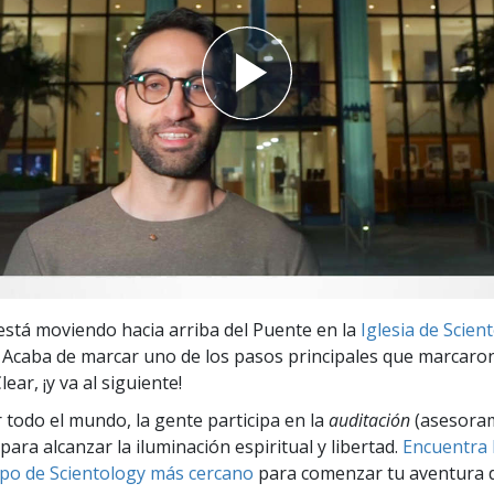
 Grandeza?
stá moviendo hacia arriba del Puente en la
Iglesia de Scien
. Acaba de marcar uno de los pasos principales que marcaro
lear, ¡y va al siguiente!
r todo el mundo, la gente participa en la
auditación
(asesora
para alcanzar la iluminación espiritual y libertad.
Encuentra l
po de Scientology más cercano
para comenzar tu aventura d