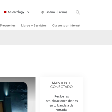
Scientology TV
Español (Latino)
 Frecuentes
Libros y Servicios
Cursos por Internet
es y principios básicos
niciales
Cómo Resolver los Conflictos
una Iglesia
bros
Las Dinámicas de la Existencia
zación de Scientology
ncias Introductorias
Los Componentes de la Comprensión
s Introductorias
Soluciones para un Entorno Peligroso
s Iniciales
Ayudas para Enfermedades y Lesiones
MANTENTE
CONECTADO
anos
La Integridad y la Honestidad
Recibe las
os
El Matrimonio
actualizaciones diarias
en tu bandeja de
La Escala Tonal Emocional
entrada.
tology