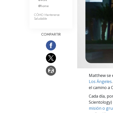
Amor y Odio: ¿Qué es
@home
CÓMO Mantenerse
Saludable
COMPARTIR
Matthew se e
Los Ángeles
el camino a C
Cada día, po
Scientology) 
misión o gru