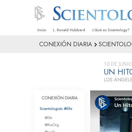
Inicio
L. Ronald Hubbard
¿Qué es Scientology?
CONEXIÓN DIARIA
SCIENTOLO
Creencias y Prácticas
Credos y Códigos de S
10 DE JUNI
Qué dicen los Scientolo
UN HI
Scientology
LOS ÁNGELE
Conoce a un Scientolog
Dentro de una Iglesia
CONEXIÓN DIARIA
Los Principios Básicos 
Scientologists @life
@life
Una Introducción a Dian
@theOrg
@work