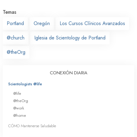
Temas
Portland
Oregón
Los Cursos Clínicos Avanzados
@church
Iglesia de Scientology de Portland
@theOrg
CONEXIÓN DIARIA
Scientologists @life
@life
@theOrg
@work
@home
CÓMO Mantenerse Saludable