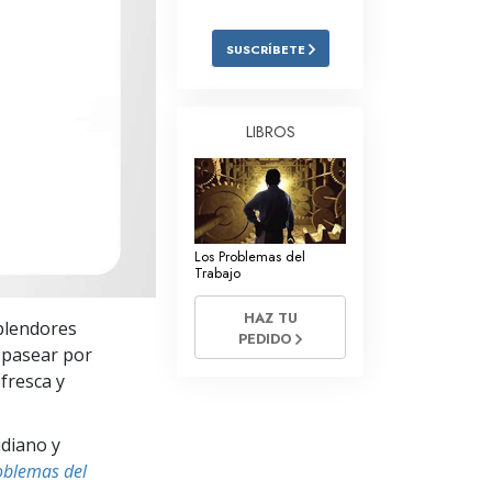
Respuestas a las Drogas
SUSCRÍBETE
Los Niños
Herramientas para el Entorno Laboral
LIBROS
La Ética y las
Condiciones
La Causa de la Supresión
Los Problemas del
Investigaciones
Trabajo
Los Fundamentos de la Organización
HAZ TU
splendores
PEDIDO
Los Fundamentos de las Relaciones
e pasear por
Públicas
fresca y
Objetivos y Metas
idiano y
La Tecnología de Estudio
oblemas del