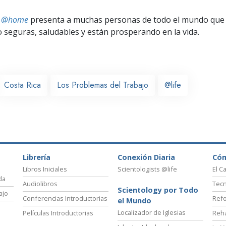
ts @home
presenta a muchas personas de todo el mundo que 
seguras, saludables y están prosperando en la vida.
Costa Rica
Los Problemas del Trabajo
@life
Librería
Conexión Diaria
Có
Libros Iniciales
Scientologists @life
El C
da
Audiolibros
Tecn
Scientology por Todo
ajo
Conferencias Introductorias
Refo
el Mundo
Localizador de Iglesias
Películas Introductorias
Reha