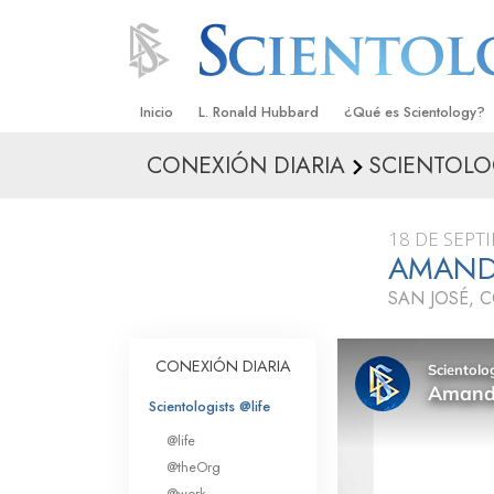
Inicio
L. Ronald Hubbard
¿Qué es Scientology?
CONEXIÓN DIARIA
SCIENTOLO
Creencias y Prácticas
Credos y Códigos de S
18 DE SEPT
Qué dicen los Scientolo
AMAND
Scientology
SAN JOSÉ, 
Conoce a un Scientolog
Dentro de una Iglesia
CONEXIÓN DIARIA
Los Principios Básicos 
Scientologists @life
@life
Una Introducción a Dian
@theOrg
@work