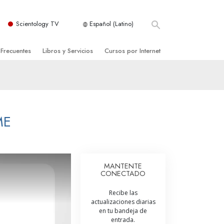
Scientology TV
Español (Latino)
 Frecuentes
Libros y Servicios
Cursos por Internet
es y principios básicos
niciales
Cómo Resolver los Conflictos
una Iglesia
bros
Las Dinámicas de la Existencia
zación de Scientology
ncias Introductorias
Los Componentes de la Comprensión
ME
s Introductorias
Soluciones para un Entorno Peligroso
s Iniciales
Ayudas para Enfermedades y Lesiones
MANTENTE
CONECTADO
anos
La Integridad y la Honestidad
Recibe las
os
El Matrimonio
actualizaciones diarias
en tu bandeja de
La Escala Tonal Emocional
entrada.
tology