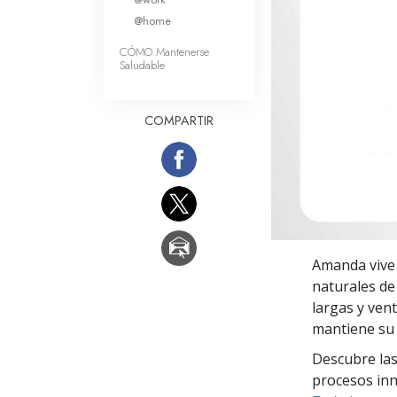
Amor y Odio: ¿Qué es
@home
CÓMO Mantenerse
Saludable
COMPARTIR
Amanda vive 
naturales de
largas y ven
mantiene su a
Descubre las
procesos inno