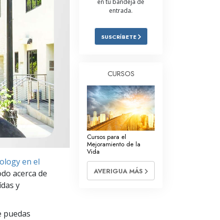
en tu bandeja de
entrada.
Respuestas a las Drogas
Los Niños
SUSCRÍBETE
Herramientas para el Entorno Laboral
La Ética y las
CURSOS
Condiciones
La Causa de la Supresión
Investigaciones
Los Fundamentos de la Organización
Cursos para el
Mejoramiento de la
Vida
Los Fundamentos de las Relaciones
tology en el
Públicas
AVERIGUA MÁS
odo acerca de
Objetivos y Metas
ídas y
La Tecnología de Estudio
e puedas