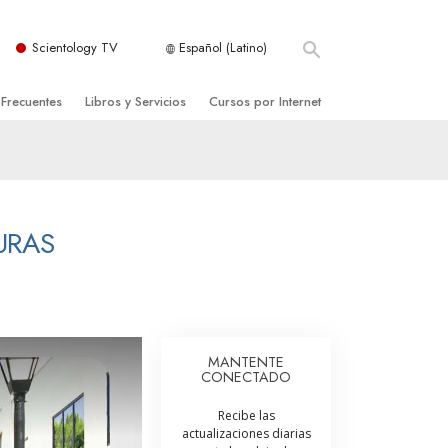
Scientology TV
Español (Latino)
 Frecuentes
Libros y Servicios
Cursos por Internet
es y principios básicos
niciales
Cómo Resolver los Conflictos
una Iglesia
bros
Las Dinámicas de la Existencia
zación de Scientology
ncias Introductorias
Los Componentes de la Comprensión
URAS
s Introductorias
Soluciones para un Entorno Peligroso
s Iniciales
Ayudas para Enfermedades y Lesiones
anos
La Integridad y la Honestidad
MANTENTE
CONECTADO
os
El Matrimonio
Recibe las
La Escala Tonal Emocional
actualizaciones diarias
tology