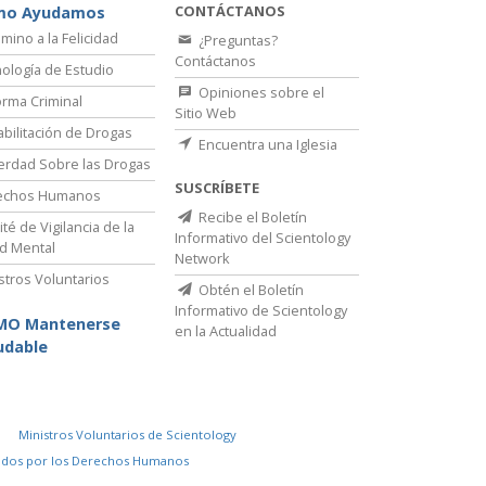
CONTÁCTANOS
mo Ayudamos
amino a la Felicidad
¿Preguntas?
Contáctanos
ología de Estudio
Opiniones sobre el
rma Criminal
Sitio Web
bilitación de Drogas
Encuentra una Iglesia
erdad Sobre las Drogas
SUSCRÍBETE
echos Humanos
Recibe el Boletín
té de Vigilancia de la
Informativo del Scientology
d Mental
Network
stros Voluntarios
Obtén el Boletín
Informativo de Scientology
MO Mantenerse
en la Actualidad
udable
Ministros Voluntarios de Scientology
idos por los Derechos Humanos