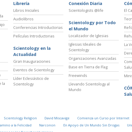
Librería
Conexión Diaria
Có
Libros Iniciales
Scientologists @life
El C
da
Audiolibros
Tecn
Scientology por Todo
ajo
Conferencias Introductorias
Refo
el Mundo
Localizador de Iglesias
Películas Introductorias
Reha
Iglesias Ideales de
La V
Scientology en la
Scientology
Der
Actualidad
Organizaciones Avanzadas
Gran Inauguraciones
Comi
Base en Tierra de Flag
Salu
Eventos de Scientology
a
Freewinds
Mini
Líder Eclesiástico de
 la
Scientology
Llevando Scientology al
CÓ
Mundo
Sal
Scientology Religion
David Miscavige
Comienza un Curso por Internet
Camino a la Felicidad
Narconon
En Apoyo de Un Mundo Sin Drogas
Un