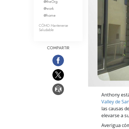
@theOrg
Amor y Odio: ¿Qué es
@work
@home
CÓMO Mantenerse
Saludable
COMPARTIR
Anthony está
Valley de Sa
las causas de
elevarse a s
Averigua cóm