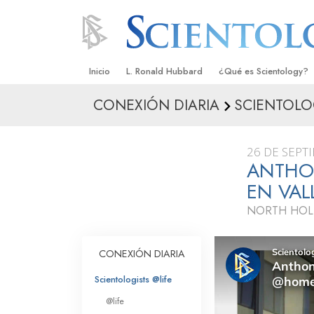
Inicio
L. Ronald Hubbard
¿Qué es Scientology?
CONEXIÓN DIARIA
SCIENTOLO
Creencias y Prácticas
Credos y Códigos de S
26 DE SEPT
Qué dicen los Scientolo
ANTHON
Scientology
EN VA
Conoce a un Scientolog
NORTH HOL
Dentro de una Iglesia
CONEXIÓN DIARIA
Los Principios Básicos 
Scientologists @life
Una Introducción a Dian
@life