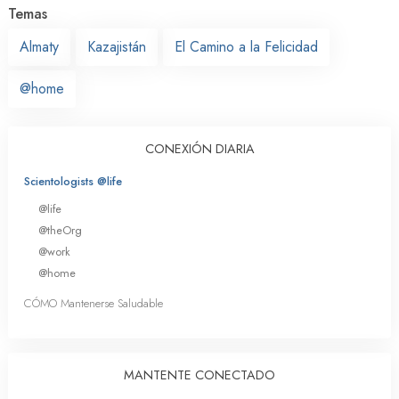
Temas
Almaty
Kazajistán
El Camino a la Felicidad
@home
CONEXIÓN DIARIA
Scientologists @life
@life
@theOrg
@work
@home
CÓMO Mantenerse Saludable
MANTENTE CONECTADO