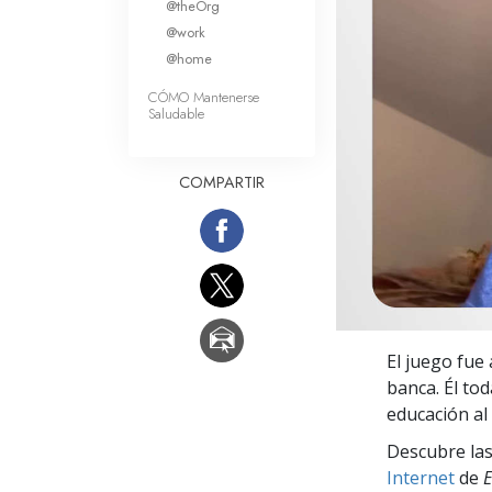
@theOrg
Amor y Odio: ¿Qué es
@work
@home
CÓMO Mantenerse
Saludable
COMPARTIR
El juego fue
banca. Él to
educación a
Descubre las
Internet
de
E