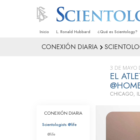
Inicio
L. Ronald Hubbard
¿Qué es Scientology?
CONEXIÓN DIARIA
SCIENTOLO
Creencias y Prácticas
Credos y Códigos de S
3 DE MAYO 
Qué dicen los Scientolo
EL ATL
Scientology
@HOM
Conoce a un Scientolog
CHICAGO, IL
Dentro de una Iglesia
CONEXIÓN DIARIA
Los Principios Básicos 
Scientologists @life
Una Introducción a Dian
@life