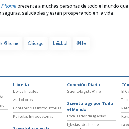
ts @home
presenta a muchas personas de todo el mundo que 
seguras, saludables y están prosperando en la vida.
sts @home
Chicago
béisbol
@life
Librería
Conexión Diaria
Có
Libros Iniciales
Scientologists @life
El C
da
Audiolibros
Tecn
Scientology por Todo
ajo
Conferencias Introductorias
Refo
el Mundo
Localizador de Iglesias
Películas Introductorias
Reha
Iglesias Ideales de
La V
Scientology en la