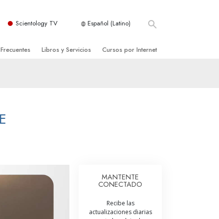
Scientology TV
Español (Latino)
 Frecuentes
Libros y Servicios
Cursos por Internet
es y principios básicos
niciales
Cómo Resolver los Conflictos
una Iglesia
bros
Las Dinámicas de la Existencia
zación de Scientology
ncias Introductorias
Los Componentes de la Comprensión
E
s Introductorias
Soluciones para un Entorno Peligroso
s Iniciales
Ayudas para Enfermedades y Lesiones
anos
La Integridad y la Honestidad
MANTENTE
CONECTADO
os
El Matrimonio
Recibe las
La Escala Tonal Emocional
actualizaciones diarias
tology