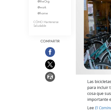
@theOrg
Amor y Odio: ¿Qué es
@work
@home
CÓMO Mantenerse
Saludable
COMPARTIR
Las bicicleta
para incluir 
cosa que sus
importante e
Lee
El Camino