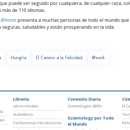
ue puede ser seguido por cualquiera, de cualquier raza, col
 más de 110 idiomas.
ts @home
presenta a muchas personas de todo el mundo que 
seguras, saludables y están prosperando en la vida.
a
Hungría
El Camino a la Felicidad
@work
Librería
Conexión Diaria
Có
Libros Iniciales
Scientologists @life
El C
da
Audiolibros
Tecn
Scientology por Todo
ajo
Conferencias Introductorias
Refo
el Mundo