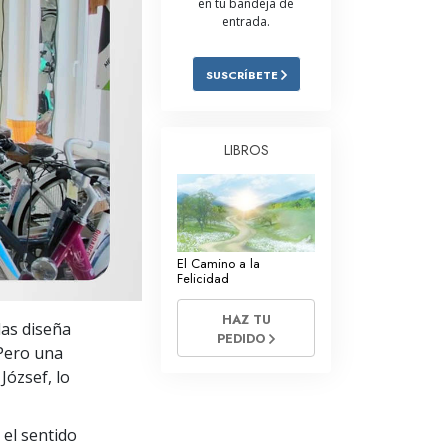
en tu bandeja de
entrada.
Respuestas a las Drogas
Los Niños
SUSCRÍBETE
Herramientas para el Entorno Laboral
La Ética y las
LIBROS
Condiciones
La Causa de la Supresión
Investigaciones
El Camino a la
Los Fundamentos de la Organización
Felicidad
Los Fundamentos de las Relaciones
HAZ TU
las diseña
Públicas
PEDIDO
 Pero una
Objetivos y Metas
József, lo
La Tecnología de Estudio
 el sentido