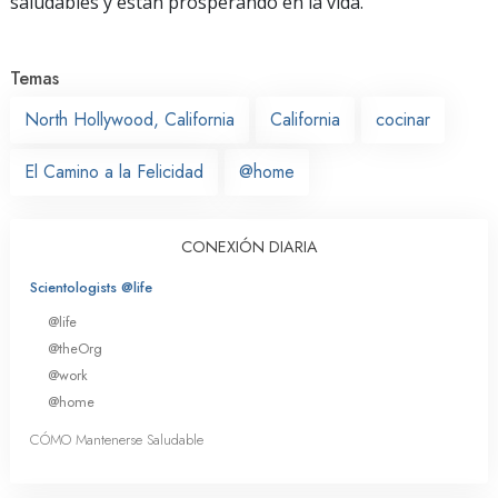
saludables y están prosperando en la vida.
Temas
North Hollywood, California
California
cocinar
El Camino a la Felicidad
@home
CONEXIÓN DIARIA
Scientologists @life
@life
@theOrg
@work
@home
CÓMO Mantenerse Saludable