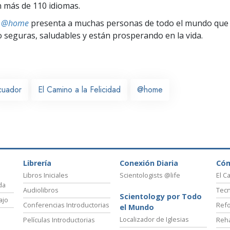
 más de 110 idiomas.
ts @home
presenta a muchas personas de todo el mundo que 
seguras, saludables y están prosperando en la vida.
cuador
El Camino a la Felicidad
@home
Librería
Conexión Diaria
Có
Libros Iniciales
Scientologists @life
El C
da
Audiolibros
Tecn
Scientology por Todo
ajo
Conferencias Introductorias
Refo
el Mundo
Localizador de Iglesias
Películas Introductorias
Reha