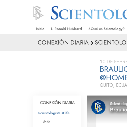
Inicio
L. Ronald Hubbard
¿Qué es Scientology?
CONEXIÓN DIARIA
SCIENTOLO
Creencias y Prácticas
Credos y Códigos de S
10 DE FEBR
Qué dicen los Scientolo
BRAULI
Scientology
@HOM
Conoce a un Scientolog
QUITO, ECU
Dentro de una Iglesia
CONEXIÓN DIARIA
Los Principios Básicos 
Scientologists @life
Una Introducción a Dian
@life