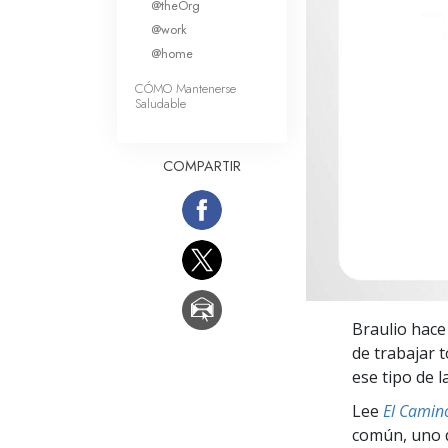
@theOrg
Amor y Odio: ¿Qué es
@work
@home
CÓMO Mantenerse
Saludable
COMPARTIR
Braulio hace
de trabajar t
ese tipo de 
Lee
El Camino
común, uno q