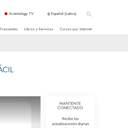
Scientology TV
Español (Latino)
 Frecuentes
Libros y Servicios
Cursos por Internet
es y principios básicos
niciales
Cómo Resolver los Conflictos
una Iglesia
bros
Las Dinámicas de la Existencia
zación de Scientology
ncias Introductorias
Los Componentes de la Comprensión
ÁCIL
s Introductorias
Soluciones para un Entorno Peligroso
s Iniciales
Ayudas para Enfermedades y Lesiones
anos
La Integridad y la Honestidad
MANTENTE
CONECTADO
os
El Matrimonio
Recibe las
La Escala Tonal Emocional
actualizaciones diarias
tology