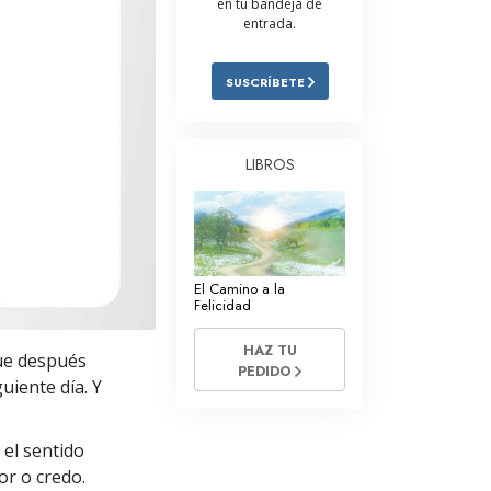
en tu bandeja de
entrada.
Respuestas a las Drogas
Los Niños
SUSCRÍBETE
Herramientas para el Entorno Laboral
La Ética y las
LIBROS
Condiciones
La Causa de la Supresión
Investigaciones
El Camino a la
Los Fundamentos de la Organización
Felicidad
Los Fundamentos de las Relaciones
HAZ TU
que después
Públicas
PEDIDO
uiente día. Y
Objetivos y Metas
 el sentido
La Tecnología de Estudio
or o credo.