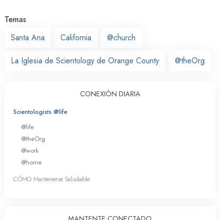
Temas
Santa Ana
California
@church
La Iglesia de Scientology de Orange County
@theOrg
CONEXIÓN DIARIA
Scientologists @life
@life
@theOrg
@work
@home
CÓMO Mantenerse Saludable
MANTENTE CONECTADO