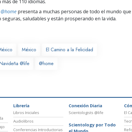
 más de 110 idiomas.
ts @home
presenta a muchas personas de todo el mundo que 
seguras, saludables y están prosperando en la vida.
México
México
El Camino a la Felicidad
Navideña @life
@home
Librería
Conexión Diaria
Có
Libros Iniciales
Scientologists @life
El C
da
Audiolibros
Tecn
Scientology por Todo
ajo
Conferencias Introductorias
Refo
el Mundo