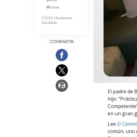
Amor y Odio: ¿Qué es
@home
CÓMO Mantenerse
Saludable
COMPARTIR
El padre de B
hijo: “Prácti
Competente”.
en un gran gu
Lee
El Camino
común, uno q