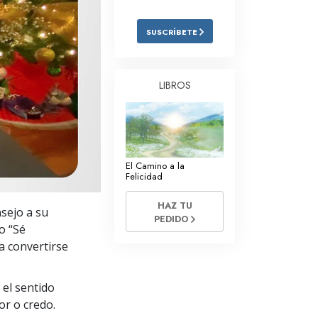
Respuestas a las Drogas
SUSCRÍBETE
Los Niños
Herramientas para el Entorno Laboral
LIBROS
La Ética y las
Condiciones
La Causa de la Supresión
El Camino a la
Investigaciones
Felicidad
Los Fundamentos de la Organización
HAZ TU
nsejo a su
PEDIDO
Los Fundamentos de las Relaciones
o “Sé
Públicas
a convertirse
Objetivos y Metas
 el sentido
La Tecnología de Estudio
or o credo.