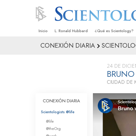
Inicio
L. Ronald Hubbard
¿Qué es Scientology?
CONEXIÓN DIARIA
SCIENTOLO
Creencias y Prácticas
Credos y Códigos de S
24 DE DICI
Qué dicen los Scientolo
BRUNO
Scientology
CIUDAD DE 
Conoce a un Scientolog
Dentro de una Iglesia
CONEXIÓN DIARIA
Los Principios Básicos 
Scientologists @life
@life
Una Introducción a Dian
@theOrg
@work