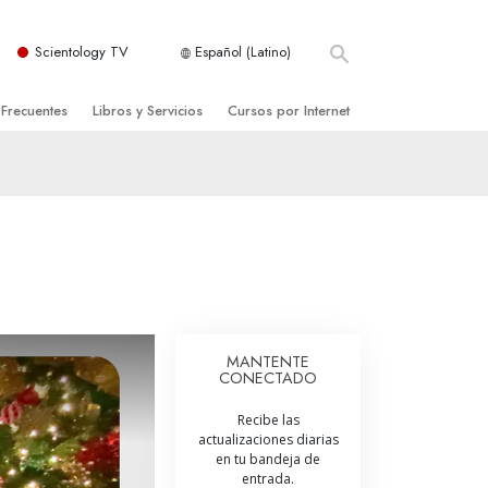
Scientology TV
Español (Latino)
 Frecuentes
Libros y Servicios
Cursos por Internet
es y principios básicos
niciales
Cómo Resolver los Conflictos
una Iglesia
bros
Las Dinámicas de la Existencia
zación de Scientology
ncias Introductorias
Los Componentes de la Comprensión
s Introductorias
Soluciones para un Entorno Peligroso
s Iniciales
Ayudas para Enfermedades y Lesiones
MANTENTE
CONECTADO
anos
La Integridad y la Honestidad
Recibe las
os
El Matrimonio
actualizaciones diarias
en tu bandeja de
La Escala Tonal Emocional
entrada.
tology