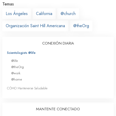
Temas
Los Ángeles
California
@church
Organización Saint Hill Americana
@theOrg
CONEXIÓN DIARIA
Scientologists @life
@life
@theOrg
@work
@home
CÓMO Mantenerse Saludable
MANTENTE CONECTADO