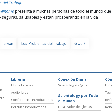
s del Trabajo
.
ts @home
presenta a muchas personas de todo el mundo que 
seguras, saludables y están prosperando en la vida.
Taiwán
Los Problemas del Trabajo
@work
Librería
Conexión Diaria
Có
Libros Iniciales
Scientologists @life
El C
da
Audiolibros
Tecn
Scientology por Todo
ajo
Conferencias Introductorias
Refo
el Mundo
Localizador de Iglesias
Películas Introductorias
Reha