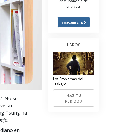
en tu bandeja de
entrada.
Respuestas a las Drogas
Los Niños
SUSCRÍBETE
Herramientas para el Entorno Laboral
La Ética y las
LIBROS
Condiciones
La Causa de la Supresión
Investigaciones
Los Problemas del
Los Fundamentos de la Organización
Trabajo
Los Fundamentos de las Relaciones
HAZ TU
”. No se
Públicas
PEDIDO
 ve su
Objetivos y Metas
eng Tsung ha
bajo
.
La Tecnología de Estudio
idiano en