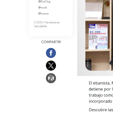
@theOrg
Amor y Odio: ¿Qué es
@work
@home
CÓMO Mantenerse
Saludable
COMPARTIR
El ebanista,
detiene por l
trabajo como
incorporado 
Descubre las