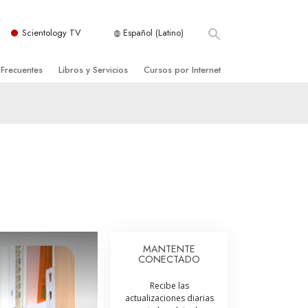
Scientology TV
Español (Latino)
 Frecuentes
Libros y Servicios
Cursos por Internet
es y principios básicos
niciales
Cómo Resolver los Conflictos
una Iglesia
bros
Las Dinámicas de la Existencia
zación de Scientology
ncias Introductorias
Los Componentes de la Comprensión
s Introductorias
Soluciones para un Entorno Peligroso
s Iniciales
Ayudas para Enfermedades y Lesiones
anos
La Integridad y la Honestidad
MANTENTE
CONECTADO
os
El Matrimonio
Recibe las
La Escala Tonal Emocional
actualizaciones diarias
tology