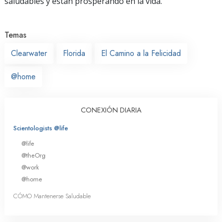
saludables y están prosperando en la vida.
Temas
Clearwater
Florida
El Camino a la Felicidad
@home
CONEXIÓN DIARIA
Scientologists @life
@life
@theOrg
@work
@home
CÓMO Mantenerse Saludable