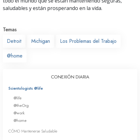
todo el mundo que se están manteniendo seguras,
saludables y están prosperando en la vida.
Temas
Detroit
Michigan
Los Problemas del Trabajo
@home
CONEXIÓN DIARIA
Scientologists @life
@life
@theOrg
@work
@home
CÓMO Mantenerse Saludable