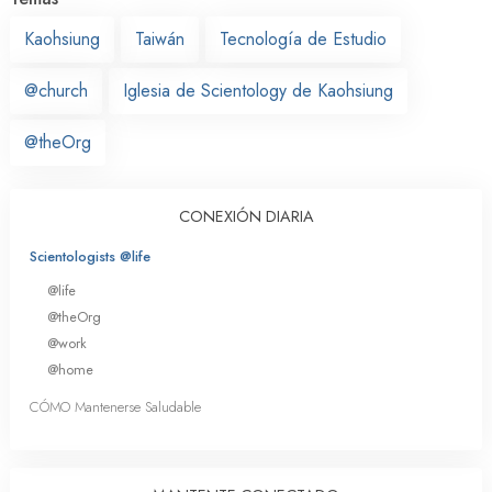
Kaohsiung
Taiwán
Tecnología de Estudio
@church
Iglesia de Scientology de Kaohsiung
@theOrg
CONEXIÓN DIARIA
Scientologists @life
@life
@theOrg
@work
@home
CÓMO Mantenerse Saludable