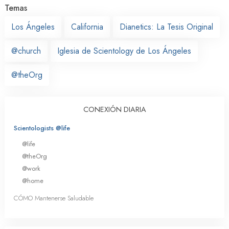
Temas
Los Ángeles
California
Dianetics: La Tesis Original
@church
Iglesia de Scientology de Los Ángeles
@theOrg
CONEXIÓN DIARIA
Scientologists @life
@life
@theOrg
@work
@home
CÓMO Mantenerse Saludable