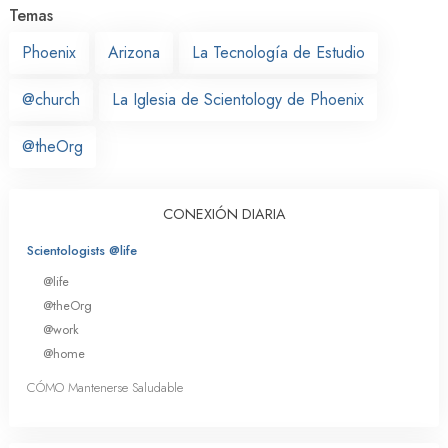
Temas
Phoenix
Arizona
La Tecnología de Estudio
@church
La Iglesia de Scientology de Phoenix
@theOrg
CONEXIÓN DIARIA
Scientologists @life
@life
@theOrg
@work
@home
CÓMO Mantenerse Saludable