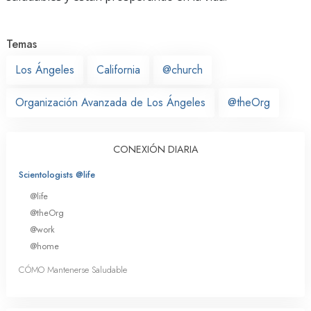
Temas
Los Ángeles
California
@church
Organización Avanzada de Los Ángeles
@theOrg
CONEXIÓN DIARIA
Scientologists @life
@life
@theOrg
@work
@home
CÓMO Mantenerse Saludable