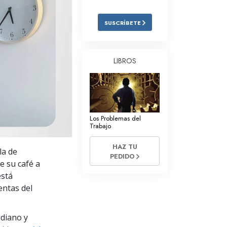
Respuestas a las Drogas
SUSCRÍBETE
Los Niños
Herramientas para el Entorno Laboral
LIBROS
La Ética y las
Condiciones
La Causa de la Supresión
Los Problemas del
Investigaciones
Trabajo
Los Fundamentos de la Organización
HAZ TU
la de
PEDIDO
Los Fundamentos de las Relaciones
e su café a
Públicas
está
entas del
Objetivos y Metas
La Tecnología de Estudio
idiano y