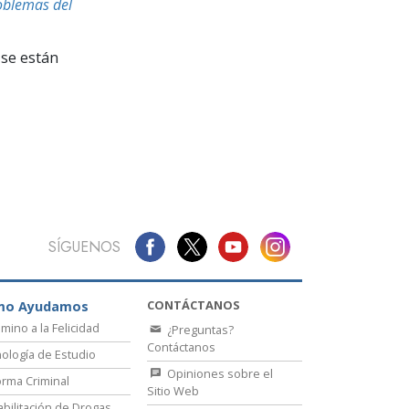
La Comunicación
oblemas del
se están
SÍGUENOS
CONTÁCTANOS
mo Ayudamos
amino a la Felicidad
¿Preguntas?
Contáctanos
ología de Estudio
Opiniones sobre el
rma Criminal
Sitio Web
bilitación de Drogas