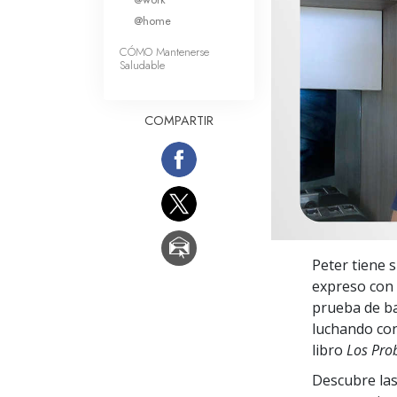
Amor y Odio: ¿Qué es
@home
CÓMO Mantenerse
Saludable
COMPARTIR
Peter tiene 
expreso con 
prueba de ba
luchando con
libro
Los Pro
Descubre las