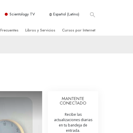
Scientology TV
Español (Latino)
 Frecuentes
Libros y Servicios
Cursos por Internet
es y principios básicos
niciales
Cómo Resolver los Conflictos
una Iglesia
bros
Las Dinámicas de la Existencia
zación de Scientology
ncias Introductorias
Los Componentes de la Comprensión
s Introductorias
Soluciones para un Entorno Peligroso
s Iniciales
Ayudas para Enfermedades y Lesiones
MANTENTE
CONECTADO
anos
La Integridad y la Honestidad
Recibe las
os
El Matrimonio
actualizaciones diarias
en tu bandeja de
La Escala Tonal Emocional
entrada.
tology