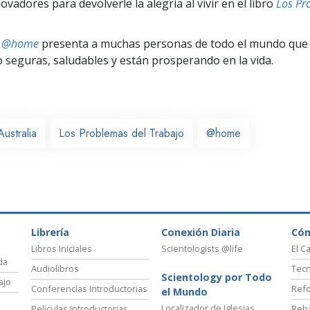
vadores para devolverle la alegría al vivir en el libro
Los Pr
ts @home
presenta a muchas personas de todo el mundo que 
seguras, saludables y están prosperando en la vida.
Australia
Los Problemas del Trabajo
@home
Librería
Conexión Diaria
Có
Libros Iniciales
Scientologists @life
El C
da
Audiolibros
Tecn
Scientology por Todo
ajo
Conferencias Introductorias
Refo
el Mundo
Localizador de Iglesias
Películas Introductorias
Reha