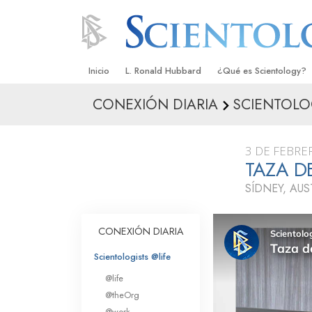
Inicio
L. Ronald Hubbard
¿Qué es Scientology?
CONEXIÓN DIARIA
SCIENTOLO
Creencias y Prácticas
Credos y Códigos de S
3 DE FEBRE
Qué dicen los Scientolo
TAZA D
Scientology
SÍDNEY, AUS
Conoce a un Scientolog
Dentro de una Iglesia
CONEXIÓN DIARIA
Los Principios Básicos 
Scientologists @life
@life
Una Introducción a Dian
@theOrg
@work